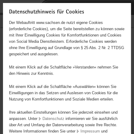
P
Portalübergreifende
o
H
Navigation
Datenschutzhinweis für Cookies
r
a
S
Bürgerschaftliches Engagement
Der Webauftritt www.sachsen.de nutzt eigene Cookies
t
u
e
(erforderliche Cookies), um die Seite bereitstellen zu können sowie
a
p
r
mit Ihrer Einwilligung Cookies für Komfortfunktionen und Cookies
l
t
v
Hauptinhalt
Engagementbörse
von Social Media Dienstleistern. Erforderliche Cookies werden
ü
i
i
ohne Ihre Einwilligung auf Grundlage von § 25 Abs. 2 Nr. 2 TTDSG
b
n
c
gespeichert und ausgelesen.
e
h
e
Ergebnisse auf Karte anzeigen
r
a
Mit einem Klick auf die Schaltfläche »Verstanden« nehmen Sie
g
l
den Hinweis zur Kenntnis.
r
t
Alles
Initiativen
Projekte
e
Mit einem Klick auf die Schaltfläche »Auswählen« können Sie
Nach Alphabet
Nach Postleitzahl
i
Einwilligungen in das Setzen und Auslesen von Cookies für die
Nutzung von Komfortfunktionen und Soziale Medien erteilen.
f
e
Ihre aktuellen Einstellungen können Sie jederzeit einsehen und
10 Suchergebnisse in »Sicherheit,
n
anpassen. Unter
Datenschutz
informieren wir Sie ausführlich
Rettungswesen, Justiz«
d
über Art und Umfang der Datenverarbeitung sowie Ihre Rechte.
e
Weitere Informationen finden Sie unter
Impressum
und
N