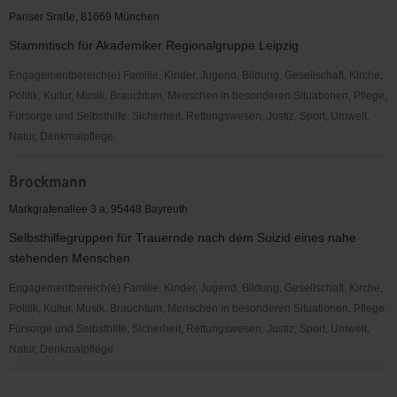
für
Pariser Sraße, 81669 München
das
Stammtisch für Akademiker Regionalgruppe Leipzig
Leben
e.V.
Engagementbereich(e) Familie, Kinder, Jugend, Bildung, Gesellschaft, Kirche,
Politik, Kultur, Musik, Brauchtum, Menschen in besonderen Situationen, Pflege,
Fürsorge und Selbsthilfe, Sicherheit, Rettungswesen, Justiz, Sport, Umwelt,
Natur, Denkmalpflege
*nea
Brockmann
e.V.
Markgrafenallee 3 a, 95448 Bayreuth
Selbsthilfegruppen für Trauernde nach dem Suizid eines nahe
stehenden Menschen
Engagementbereich(e) Familie, Kinder, Jugend, Bildung, Gesellschaft, Kirche,
Politik, Kultur, Musik, Brauchtum, Menschen in besonderen Situationen, Pflege,
Fürsorge und Selbsthilfe, Sicherheit, Rettungswesen, Justiz, Sport, Umwelt,
Natur, Denkmalpflege
Brockmann