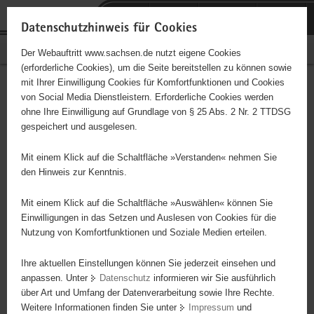
P
Portalübergreifende
o
H
Navigation
Datenschutzhinweis für Cookies
r
a
S
Bürgerschaftliches Engagement
Der Webauftritt www.sachsen.de nutzt eigene Cookies
t
u
e
(erforderliche Cookies), um die Seite bereitstellen zu können sowie
a
p
r
mit Ihrer Einwilligung Cookies für Komfortfunktionen und Cookies
l
t
v
Hauptinhalt
Engagementbörse
von Social Media Dienstleistern. Erforderliche Cookies werden
ü
i
i
ohne Ihre Einwilligung auf Grundlage von § 25 Abs. 2 Nr. 2 TTDSG
b
n
c
gespeichert und ausgelesen.
e
h
e
Ergebnisse auf Karte anzeigen
r
a
Mit einem Klick auf die Schaltfläche »Verstanden« nehmen Sie
g
l
den Hinweis zur Kenntnis.
r
t
Alles
Initiativen
Projekte
e
Mit einem Klick auf die Schaltfläche »Auswählen« können Sie
Nach Alphabet
Nach Postleitzahl
i
Einwilligungen in das Setzen und Auslesen von Cookies für die
Nutzung von Komfortfunktionen und Soziale Medien erteilen.
f
e
Ihre aktuellen Einstellungen können Sie jederzeit einsehen und
1470 Suchergebnisse in »Sicherheit,
n
anpassen. Unter
Datenschutz
informieren wir Sie ausführlich
Rettungswesen, Justiz«
d
über Art und Umfang der Datenverarbeitung sowie Ihre Rechte.
e
Weitere Informationen finden Sie unter
Impressum
und
N