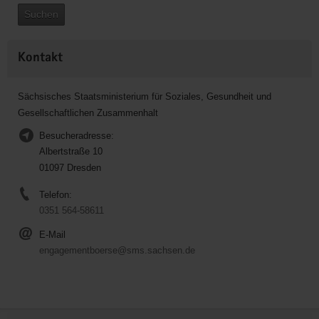
Suchen
Kontakt
Sächsisches Staatsministerium für Soziales, Gesundheit und
Gesellschaftlichen Zusammenhalt
Besucheradresse:
Albertstraße 10
01097 Dresden
Telefon:
0351 564-58611
E-Mail
engagementboerse@sms.sachsen.de
Service