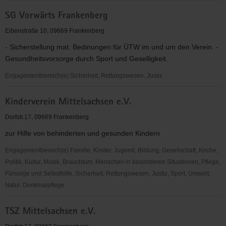
Reservistenkameradschaft
SG Vorwärts Frankenberg
Frankenberg
Eibenstraße 10, 09669 Frankenberg
- Sicherstellung mat. Bedinungen für ÜTW im und um den Verein. -
Gesundheitsvorsorge durch Sport und Geselligkeit.
Engagementbereich(e) Sicherheit, Rettungswesen, Justiz
SG
Kinderverein Mittelsachsen e.V.
Vorwärts
Frankenberg
Dorfstr.17, 09669 Frankenberg
zur Hilfe von behinderten und gesunden Kindern
Engagementbereich(e) Familie, Kinder, Jugend, Bildung, Gesellschaft, Kirche,
Politik, Kultur, Musik, Brauchtum, Menschen in besonderen Situationen, Pflege,
Fürsorge und Selbsthilfe, Sicherheit, Rettungswesen, Justiz, Sport, Umwelt,
Natur, Denkmalpflege
Kinderverein
TSZ Mittelsachsen e.V.
Mittelsachsen
e.V.