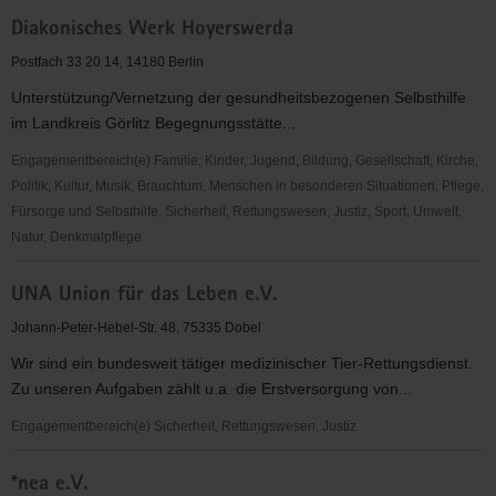
AFS
Diakonisches Werk Hoyerswerda
Interkulturelle
Begegnungen
Postfach 33 20 14, 14180 Berlin
e.V.
Unterstützung/Vernetzung der gesundheitsbezogenen Selbsthilfe
im Landkreis Görlitz Begegnungsstätte...
Engagementbereich(e) Familie, Kinder, Jugend, Bildung, Gesellschaft, Kirche,
Politik, Kultur, Musik, Brauchtum, Menschen in besonderen Situationen, Pflege,
Fürsorge und Selbsthilfe, Sicherheit, Rettungswesen, Justiz, Sport, Umwelt,
Natur, Denkmalpflege
Diakonisches
UNA Union für das Leben e.V.
Werk
Hoyerswerda
Johann-Peter-Hebel-Str. 48, 75335 Dobel
Wir sind ein bundesweit tätiger medizinischer Tier-Rettungsdienst.
Zu unseren Aufgaben zählt u.a. die Erstversorgung von...
Engagementbereich(e) Sicherheit, Rettungswesen, Justiz
UNA
*nea e.V.
Union