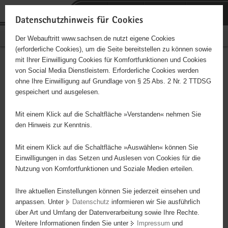
P
Portalübergreifende
o
H
Navigation
Datenschutzhinweis für Cookies
r
a
S
Bürgerschaftliches Engagement
Der Webauftritt www.sachsen.de nutzt eigene Cookies
t
u
e
(erforderliche Cookies), um die Seite bereitstellen zu können sowie
a
p
r
mit Ihrer Einwilligung Cookies für Komfortfunktionen und Cookies
l
t
v
Hauptinhalt
Engagementbörse
von Social Media Dienstleistern. Erforderliche Cookies werden
ü
i
i
ohne Ihre Einwilligung auf Grundlage von § 25 Abs. 2 Nr. 2 TTDSG
b
n
c
gespeichert und ausgelesen.
e
h
e
Ergebnisse auf Karte anzeigen
r
a
Mit einem Klick auf die Schaltfläche »Verstanden« nehmen Sie
g
l
den Hinweis zur Kenntnis.
r
t
Alles
Initiativen
Projekte
e
Mit einem Klick auf die Schaltfläche »Auswählen« können Sie
Nach Alphabet
Nach Postleitzahl
i
Einwilligungen in das Setzen und Auslesen von Cookies für die
Nutzung von Komfortfunktionen und Soziale Medien erteilen.
f
e
Ihre aktuellen Einstellungen können Sie jederzeit einsehen und
1470 Suchergebnisse in »Sicherheit,
n
anpassen. Unter
Datenschutz
informieren wir Sie ausführlich
Rettungswesen, Justiz«
d
über Art und Umfang der Datenverarbeitung sowie Ihre Rechte.
e
Weitere Informationen finden Sie unter
Impressum
und
N