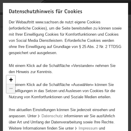
P
Portalübergreifende
o
H
Navigation
Datenschutzhinweis für Cookies
r
a
S
Bürgerschaftliches Engagement
Der Webauftritt www.sachsen.de nutzt eigene Cookies
t
u
e
(erforderliche Cookies), um die Seite bereitstellen zu können sowie
a
p
r
mit Ihrer Einwilligung Cookies für Komfortfunktionen und Cookies
l
t
v
Engagementbörse
Hauptinhalt
von Social Media Dienstleistern. Erforderliche Cookies werden
ü
i
i
ohne Ihre Einwilligung auf Grundlage von § 25 Abs. 2 Nr. 2 TTDSG
b
n
c
gespeichert und ausgelesen.
e
h
e
Ergebnisse als Liste anzeigen
r
a
59
Mit einem Klick auf die Schaltfläche »Verstanden« nehmen Sie
g
l
den Hinweis zur Kenntnis.
r
t
+
8
e
Mit einem Klick auf die Schaltfläche »Auswählen« können Sie
−
i
Einwilligungen in das Setzen und Auslesen von Cookies für die
Nutzung von Komfortfunktionen und Soziale Medien erteilen.
f
e
Ihre aktuellen Einstellungen können Sie jederzeit einsehen und
n
anpassen. Unter
Datenschutz
informieren wir Sie ausführlich
d
über Art und Umfang der Datenverarbeitung sowie Ihre Rechte.
e
Weitere Informationen finden Sie unter
Impressum
und
N