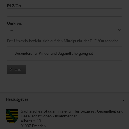
PLZ/Ort
Umkreis
Der Umkreis bezieht sich auf den Mittelpunkt der PLZ-/Ortsangabe.
Besonders für Kinder und Jugendliche geeignet
Suchen
Service
Herausgeber
Sächsisches Staatsministerium für Soziales, Gesundheit und
Gesellschaftlichen Zusammenhalt
Albertstr. 10
01097
Dresden