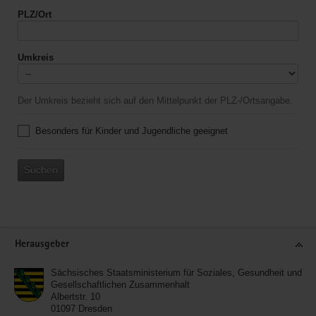
PLZ/Ort
Umkreis
Der Umkreis bezieht sich auf den Mittelpunkt der PLZ-/Ortsangabe.
Besonders für Kinder und Jugendliche geeignet
Suchen
Service
Herausgeber
Sächsisches Staatsministerium für Soziales, Gesundheit und
Gesellschaftlichen Zusammenhalt
Albertstr. 10
01097
Dresden