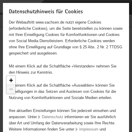
P
Portalübergreifende
o
H
Navigation
Datenschutzhinweis für Cookies
r
a
S
Bürgerschaftliches Engagement
Der Webauftritt www.sachsen.de nutzt eigene Cookies
t
u
e
(erforderliche Cookies), um die Seite bereitstellen zu können sowie
a
p
r
mit Ihrer Einwilligung Cookies für Komfortfunktionen und Cookies
l
t
v
Engagementbörse
Hauptinhalt
von Social Media Dienstleistern. Erforderliche Cookies werden
ü
i
i
ohne Ihre Einwilligung auf Grundlage von § 25 Abs. 2 Nr. 2 TTDSG
b
n
c
gespeichert und ausgelesen.
e
h
e
Ergebnisse als Liste anzeigen
r
a
Mit einem Klick auf die Schaltfläche »Verstanden« nehmen Sie
g
l
den Hinweis zur Kenntnis.
r
t
+
e
Mit einem Klick auf die Schaltfläche »Auswählen« können Sie
−
i
Einwilligungen in das Setzen und Auslesen von Cookies für die
Nutzung von Komfortfunktionen und Soziale Medien erteilen.
f
e
3
Ihre aktuellen Einstellungen können Sie jederzeit einsehen und
n
anpassen. Unter
Datenschutz
informieren wir Sie ausführlich
d
4
über Art und Umfang der Datenverarbeitung sowie Ihre Rechte.
e
Weitere Informationen finden Sie unter
Impressum
und
N