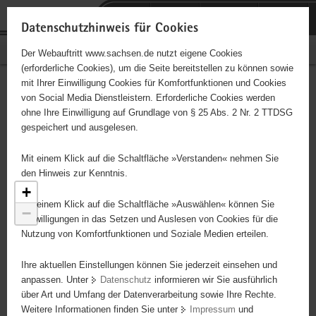
P
Portalübergreifende
o
H
Navigation
Datenschutzhinweis für Cookies
r
a
S
Bürgerschaftliches Engagement
Der Webauftritt www.sachsen.de nutzt eigene Cookies
t
u
e
(erforderliche Cookies), um die Seite bereitstellen zu können sowie
a
p
r
mit Ihrer Einwilligung Cookies für Komfortfunktionen und Cookies
l
t
v
Engagementbörse
Hauptinhalt
von Social Media Dienstleistern. Erforderliche Cookies werden
ü
i
i
ohne Ihre Einwilligung auf Grundlage von § 25 Abs. 2 Nr. 2 TTDSG
b
n
c
gespeichert und ausgelesen.
e
h
e
Ergebnisse als Liste anzeigen
r
a
Mit einem Klick auf die Schaltfläche »Verstanden« nehmen Sie
477
g
l
den Hinweis zur Kenntnis.
r
t
+
e
Mit einem Klick auf die Schaltfläche »Auswählen« können Sie
−
i
Einwilligungen in das Setzen und Auslesen von Cookies für die
Nutzung von Komfortfunktionen und Soziale Medien erteilen.
f
e
Ihre aktuellen Einstellungen können Sie jederzeit einsehen und
n
anpassen. Unter
Datenschutz
informieren wir Sie ausführlich
d
über Art und Umfang der Datenverarbeitung sowie Ihre Rechte.
e
Weitere Informationen finden Sie unter
Impressum
und
N