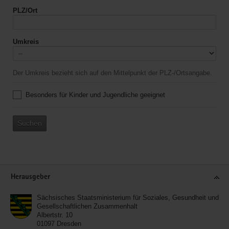
PLZ/Ort
Umkreis
Der Umkreis bezieht sich auf den Mittelpunkt der PLZ-/Ortsangabe.
Besonders für Kinder und Jugendliche geeignet
Suchen
Service
Herausgeber
Sächsisches Staatsministerium für Soziales, Gesundheit und
Gesellschaftlichen Zusammenhalt
Albertstr. 10
01097
Dresden