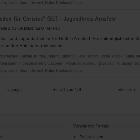
en, Justiz, Sport, Umwelt, Natur, Denkmalpflege
den
eden für Christus" (EC) - Jugendkreis Arnsfeld
traße 2, 09456 Mildenau OT Arnsfeld
der- und Jugendarbeit im EC-Hüttl in Arnsfeld. Freizeitmöglichkeiten fü
e an den Hüttltagen (mittwochs...
nd
n
reich(e) Familie, Kinder, Jugend, Bildung, Gesellschaft, Kirche, Politik, Kultur, M
Menschen in besonderen Situationen, Pflege, Fürsorge und Selbsthilfe, Sicherheit,
en, Justiz, Sport, Umwelt, Natur, Denkmalpflege
den
vorige
Seite 1 von 479
nächste
is
Verwandte Portale
ht
Publikationen