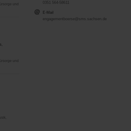
0351 564-58611
Fürsorge und
E-Mail
engagementboerse@sms.sachsen.de
s,
Fürsorge und
usik,