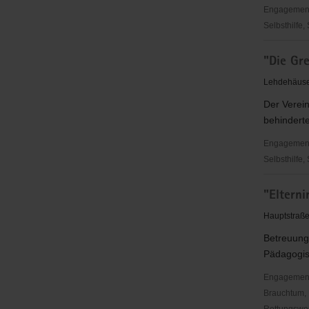
Engagementbe
Selbsthilfe,
"Das
"Die Gre
Zusammen
e.V.
Lehdehäuser
Der Verein
behindert
Engagementbe
Selbsthilfe,
"Die
"Elterni
Grenzreite
e.
Hauptstraße
V.
Betreuung
Pädagogis
Engagementbe
Brauchtum, 