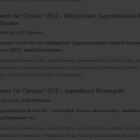
en, Justiz, Sport, Umwelt, Natur, Denkmalpflege
ative
ieden für Christus" (EC) - Elbingeröder Jugendverband (
n
Dresden
traße 19, 01277 Dresden
sstätte
resden ist ein Teil des Elbingeröder Jugendverbandes &quot;Entschied
uot; (EEC). &quot;Entschieden...
reich(e) Familie, Kinder, Jugend, Bildung, Gesellschaft, Kirche, Politik, Kultur, M
Menschen in besonderen Situationen, Pflege, Fürsorge und Selbsthilfe, Sicherheit,
en, Justiz, Sport, Umwelt, Natur, Denkmalpflege
den
ieden für Christus" (EC) - Jugendbund Rittersgrün
r Straße 10, 08355 Rittersgrün
ndarbeit stellt sich vor: - verbindlich, kreativ, verantwortlich, weltoffe
t;Entschieden für...
der
rband
reich(e) Familie, Kinder, Jugend, Bildung, Gesellschaft, Kirche, Politik, Kultur, M
Menschen in besonderen Situationen, Pflege, Fürsorge und Selbsthilfe, Sicherheit,