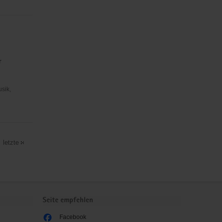
r
usik,
letzte
Seite empfehlen
Facebook