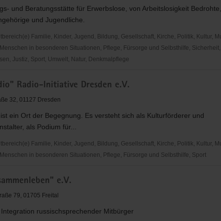
- und Beratungsstätte für Erwerbslose, von Arbeitslosigkeit Bedrohte
ngehörige und Jugendliche.
reich(e) Familie, Kinder, Jugend, Bildung, Gesellschaft, Kirche, Politik, Kultur, M
Menschen in besonderen Situationen, Pflege, Fürsorge und Selbsthilfe, Sicherheit,
en, Justiz, Sport, Umwelt, Natur, Denkmalpflege
g
io" Radio-Initiative Dresden e.V.
aße 32, 01127 Dresden
ist ein Ort der Begegnung. Es versteht sich als Kulturförderer und
stalter, als Podium für...
reich(e) Familie, Kinder, Jugend, Bildung, Gesellschaft, Kirche, Politik, Kultur, M
Menschen in besonderen Situationen, Pflege, Fürsorge und Selbsthilfe, Sport
"
sammenleben" e.V.
raße 79, 01705 Freital
 Integration russischsprechender Mitbürger