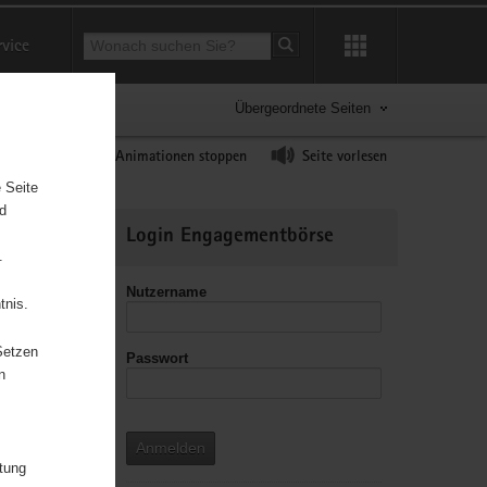
Suchbegriff
rvice
Suche starten
Übergeordnete Seiten
ast erhöhen
Animationen stoppen
Seite vorlesen
 Seite
nd
Weitere
Login Engagementbörse
Informationen
.
Nutzername
tnis.
Setzen
Passwort
leitzahl
n
Anmelden
itung