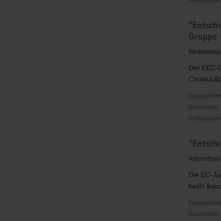
Rettungswes
"Elterniniti
"Entsch
Glitzerstei
Gruppe 
e.
V."
Winterbergs
Kindertage
Der EEC-D
Christus&q
Engagementbe
Brauchtum, 
Rettungswes
"Entschie
"Entsch
für
Christus"
Antonsthale
(EC)
Die EC-Juge
-
heißt &quo
Elbingerö
Jugendve
Engagementbe
(EEC)
Brauchtum, 