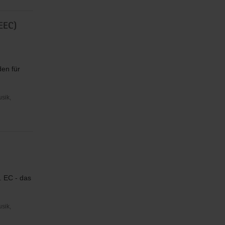
EEC)
en für
usik,
n. EC - das
usik,