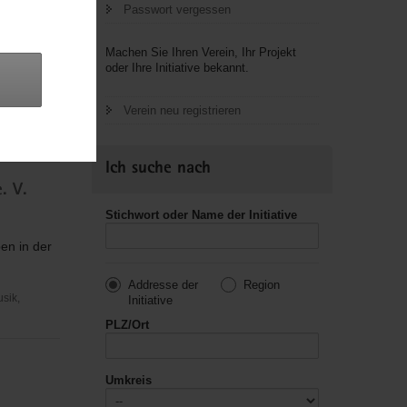
Passwort vergessen
Machen Sie Ihren Verein, Ihr Projekt
oder Ihre Initiative bekannt.
hörden
Verein neu registrieren
Fürsorge und
Ich suche nach
. V.
Stichwort oder Name der Initiative
en in der
Addresse der
Region
usik,
Initiative
PLZ/Ort
Umkreis