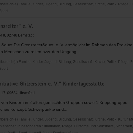
reich(e) Familie, Kinder, Jugend, Bildung, Gesellschaft, Kirche, Politik, Pflege, 
 Sport
nzreiter" e. V.
leben"
 8, 02748 Bernstadt
 &quot;Die Grenzreiter&quot; e. V. ermöglicht im Rahmen des Projekte
en Menschen zu reiten bzw. den Umgang...
reich(e) Familie, Kinder, Jugend, Bildung, Gesellschaft, Kirche, Politik, Pflege, 
 Sport
nitiative Glitzerstein e. V." Kindertagesstätte
r"
 17, 09634 Hirschfeld
 von Kindern in 2 altersgemischten Gruppen sowie 1 Krippengruppe,
ches Konzept: Schwerpunkte sind...
reich(e) Familie, Kinder, Jugend, Bildung, Gesellschaft, Kirche, Politik, Kultur, M
Menschen in besonderen Situationen, Pflege, Fürsorge und Selbsthilfe, Sicherheit,