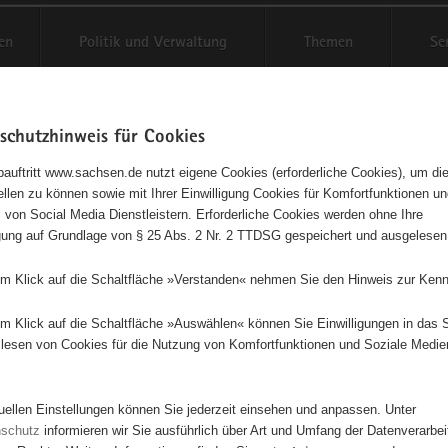
en
Politik und Verwaltung
Themen
Se
schutzhinweis für Cookies
Schriftgröße anpassen
Kontr
auftritt www.sachsen.de nutzt eigene Cookies (erforderliche Cookies), um die
tellen zu können sowie mit Ihrer Einwilligung Cookies für Komfortfunktionen u
t
agementbörse
 von Social Media Dienstleistern. Erforderliche Cookies werden ohne Ihre
igung auf Grundlage von § 25 Abs. 2 Nr. 2 TTDSG gespeichert und ausgelesen
isse auf Karte anzeigen
em Klick auf die Schaltfläche »Verstanden« nehmen Sie den Hinweis zur Kenn
em Klick auf die Schaltfläche »Auswählen« können Sie Einwilligungen in das 
Initiativen
Projekte
Nach Alphabet
Nach Post
lesen von Cookies für die Nutzung von Komfortfunktionen und Soziale Medie
tuellen Einstellungen können Sie jederzeit einsehen und anpassen. Unter
4785 Suchergebnisse in »Sport«
nschutz
informieren wir Sie ausführlich über Art und Umfang der Datenverarbe