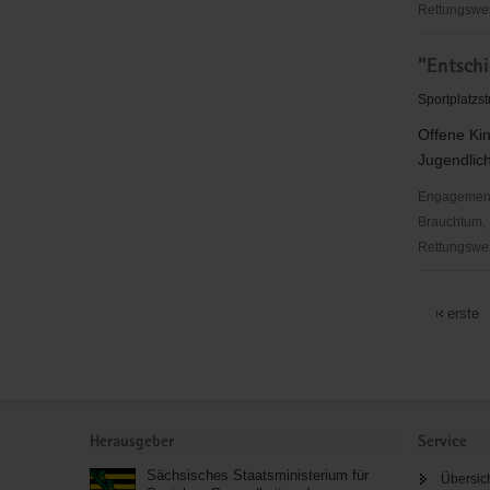
Gruppe
Rettungswes
Dresden
"Entschie
"Entschi
für
Christus"
Sportplatzs
(EC)
Offene Kin
-
Jugendlich
Jugendbu
Rittersgrü
Engagementbe
Brauchtum, 
Rettungswes
"Entschie
für
erste
Christus"
(EC)
-
Jugendkre
Service
Arnsfeld
Herausgeber
Service
Sächsisches Staatsministerium für
Übersic