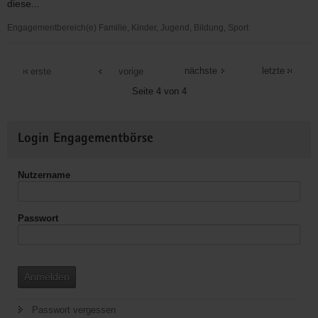
diese...
Engagementbereich(e) Familie, Kinder, Jugend, Bildung, Sport
Tischtennisverein
TTV
nächste
letzte
erste
vorige
"blau-
Seite 4 von 4
gelb"
Marienberg
Weitere
e.V.
Login Engagementbörse
Informationen
-
Förderung
Nutzername
von
Nachwuchsspielern
Passwort
Anmelden
Passwort vergessen