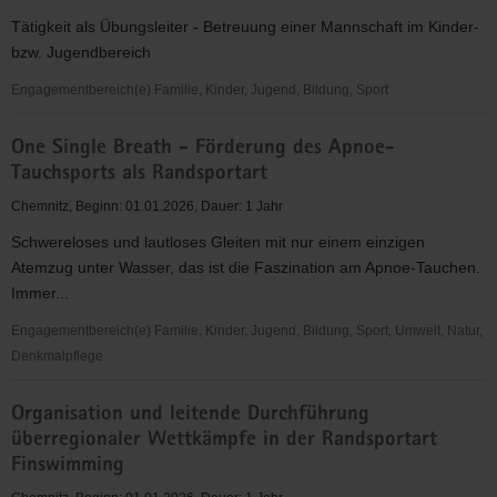
Förderung
Tätigkeit als Übungsleiter - Betreuung einer Mannschaft im Kinder-
der
bzw. Jugendbereich
UW-
Foto-
Engagementbereich(e) Familie, Kinder, Jugend, Bildung, Sport
und
Aktive
-
One Single Breath - Förderung des Apnoe-
und
videographie
Tauchsports als Randsportart
sportliche
Freizeitgestaltung
Chemnitz, Beginn: 01.01.2026, Dauer: 1 Jahr
Schwereloses und lautloses Gleiten mit nur einem einzigen
Atemzug unter Wasser, das ist die Faszination am Apnoe-Tauchen.
Immer...
Engagementbereich(e) Familie, Kinder, Jugend, Bildung, Sport, Umwelt, Natur,
Denkmalpflege
One
Organisation und leitende Durchführung
Single
überregionaler Wettkämpfe in der Randsportart
Breath
Finswimming
-
Förderung