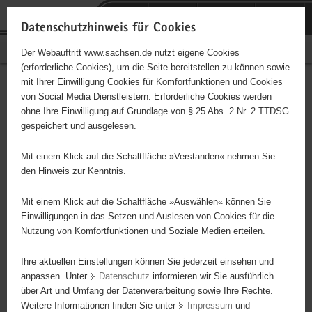
P
Portalübergreifende
o
H
Navigation
Datenschutzhinweis für Cookies
r
a
S
Bürgerschaftliches Engagement
Der Webauftritt www.sachsen.de nutzt eigene Cookies
t
u
e
(erforderliche Cookies), um die Seite bereitstellen zu können sowie
a
p
r
mit Ihrer Einwilligung Cookies für Komfortfunktionen und Cookies
l
t
v
Hauptinhalt
Engagementbörse
von Social Media Dienstleistern. Erforderliche Cookies werden
ü
i
i
ohne Ihre Einwilligung auf Grundlage von § 25 Abs. 2 Nr. 2 TTDSG
b
n
c
gespeichert und ausgelesen.
e
h
e
Ergebnisse auf Karte anzeigen
r
a
Mit einem Klick auf die Schaltfläche »Verstanden« nehmen Sie
g
l
den Hinweis zur Kenntnis.
r
t
Alles
Initiativen
Projekte
e
Mit einem Klick auf die Schaltfläche »Auswählen« können Sie
Nach Alphabet
Nach Postleitzahl
i
Einwilligungen in das Setzen und Auslesen von Cookies für die
Nutzung von Komfortfunktionen und Soziale Medien erteilen.
f
e
Ihre aktuellen Einstellungen können Sie jederzeit einsehen und
39 Suchergebnisse in »Sport«
n
anpassen. Unter
Datenschutz
informieren wir Sie ausführlich
d
über Art und Umfang der Datenverarbeitung sowie Ihre Rechte.
Tanzgruppentraining
e
Weitere Informationen finden Sie unter
Impressum
und
N