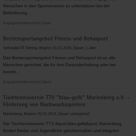
Jugendlichen
Menschen in den Sportvereinen zu unterstützen bei der
und
Beförderung...
Erwachsenen
Engagementbereich(e) Sport
Niederschwelliger
Breitensportangebot Fitness und Rehasport
Zugang
zu
Sehmatal OT Sehma, Beginn: 01.01.2025, Dauer: 1 Jahr
Sportangeboten
Das Breitensportangebot Fitness und Rehasport ist an alle
durch
Menschen gerichtet, die für ihre Gesunderhaltung oder bei
Mobilität
bereits...
im
ländlichen
Engagementbereich(e) Sport
Raum
Breitensportangebot
Tischtennisverein TTV "blau-gelb" Marienberg e.V. -
Fitness
Förderung von Nachwuchsspielern
und
Rehasport
Marienberg, Beginn: 01.01.2014, Dauer: unbegrenzt
Der Tischtennisverein TTV &quot;blau-gelb&quot; Marienberg
fördert Kinder und Jugendliche gleichermaßen und integriert