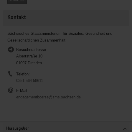
Kontakt
Sächsisches Staatsministerium für Soziales, Gesundheit und
Gesellschaftlichen Zusammenhalt
Besucheradresse:
Albertstraße 10
01097 Dresden
Telefon:
0351 564-58611
E-Mail
engagementboerse@sms.sachsen.de
Service
Herausgeber