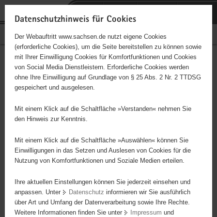
P
Portalübergreifende
o
H
Navigation
Datenschutzhinweis für Cookies
r
a
S
Bürgerschaftliches Engagement
Der Webauftritt www.sachsen.de nutzt eigene Cookies
t
u
e
(erforderliche Cookies), um die Seite bereitstellen zu können sowie
a
p
r
mit Ihrer Einwilligung Cookies für Komfortfunktionen und Cookies
l
t
v
Hauptinhalt
Engagementbörse
von Social Media Dienstleistern. Erforderliche Cookies werden
ü
i
i
ohne Ihre Einwilligung auf Grundlage von § 25 Abs. 2 Nr. 2 TTDSG
b
n
c
gespeichert und ausgelesen.
e
h
e
Ergebnisse auf Karte anzeigen
r
a
Mit einem Klick auf die Schaltfläche »Verstanden« nehmen Sie
g
l
den Hinweis zur Kenntnis.
r
t
Alles
Initiativen
Projekte
e
Mit einem Klick auf die Schaltfläche »Auswählen« können Sie
Nach Alphabet
Nach Postleitzahl
i
Einwilligungen in das Setzen und Auslesen von Cookies für die
Nutzung von Komfortfunktionen und Soziale Medien erteilen.
f
e
Ihre aktuellen Einstellungen können Sie jederzeit einsehen und
39 Suchergebnisse in »Sport«
n
anpassen. Unter
Datenschutz
informieren wir Sie ausführlich
d
über Art und Umfang der Datenverarbeitung sowie Ihre Rechte.
e
erste
vorige
nächste
letzte
Weitere Informationen finden Sie unter
Impressum
und
N