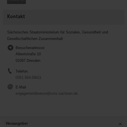
Kontakt
Sächsisches Staatsministerium für Soziales, Gesundheit und
Gesellschaftlichen Zusammenhalt
Besucheradresse:
Albertstraße 10
01097 Dresden
Telefon:
0351 564-58611
E-Mail
engagementboerse@sms.sachsen.de
Service
Herausgeber