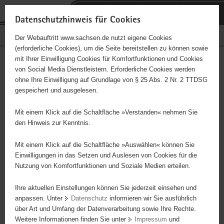
P
Portalübergreifende
o
H
Navigation
Datenschutzhinweis für Cookies
r
a
S
Bürgerschaftliches Engagement
Der Webauftritt www.sachsen.de nutzt eigene Cookies
t
u
e
(erforderliche Cookies), um die Seite bereitstellen zu können sowie
a
p
r
mit Ihrer Einwilligung Cookies für Komfortfunktionen und Cookies
l
t
v
Hauptinhalt
Engagementbörse
von Social Media Dienstleistern. Erforderliche Cookies werden
ü
i
i
ohne Ihre Einwilligung auf Grundlage von § 25 Abs. 2 Nr. 2 TTDSG
b
n
c
gespeichert und ausgelesen.
e
h
e
Ergebnisse auf Karte anzeigen
r
a
Mit einem Klick auf die Schaltfläche »Verstanden« nehmen Sie
g
l
den Hinweis zur Kenntnis.
r
t
Alles
Initiativen
Projekte
e
Mit einem Klick auf die Schaltfläche »Auswählen« können Sie
Nach Alphabet
Nach Postleitzahl
i
Einwilligungen in das Setzen und Auslesen von Cookies für die
Nutzung von Komfortfunktionen und Soziale Medien erteilen.
f
e
Ihre aktuellen Einstellungen können Sie jederzeit einsehen und
4746 Suchergebnisse in »Sport«
n
anpassen. Unter
Datenschutz
informieren wir Sie ausführlich
d
über Art und Umfang der Datenverarbeitung sowie Ihre Rechte.
e
erste
vorige
nächste
letzte
Weitere Informationen finden Sie unter
Impressum
und
N