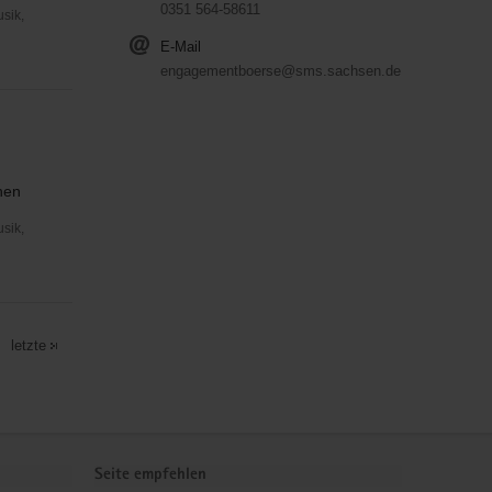
0351 564-58611
usik,
E-Mail
engagementboerse@sms.sachsen.de
hen
usik,
letzte
Seite empfehlen