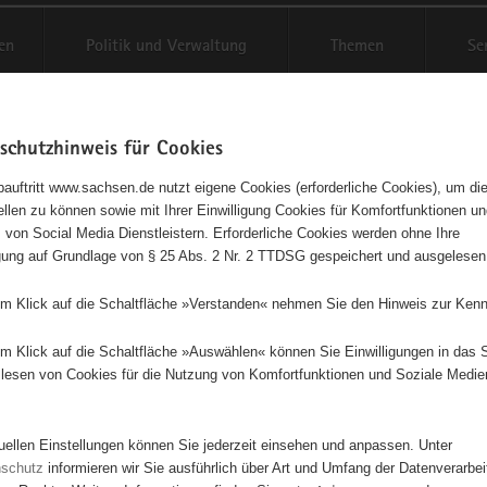
en
Politik und Verwaltung
Themen
Se
schutzhinweis für Cookies
Schriftgröße anpassen
Kontr
auftritt www.sachsen.de nutzt eigene Cookies (erforderliche Cookies), um die
tellen zu können sowie mit Ihrer Einwilligung Cookies für Komfortfunktionen u
t
agementbörse
 von Social Media Dienstleistern. Erforderliche Cookies werden ohne Ihre
igung auf Grundlage von § 25 Abs. 2 Nr. 2 TTDSG gespeichert und ausgelesen
isse auf Karte anzeigen
em Klick auf die Schaltfläche »Verstanden« nehmen Sie den Hinweis zur Kenn
em Klick auf die Schaltfläche »Auswählen« können Sie Einwilligungen in das 
Initiativen
Projekte
Nach Alphabet
Nach Post
lesen von Cookies für die Nutzung von Komfortfunktionen und Soziale Medie
tuellen Einstellungen können Sie jederzeit einsehen und anpassen. Unter
4746 Suchergebnisse in »Sport«
nschutz
informieren wir Sie ausführlich über Art und Umfang der Datenverarbe