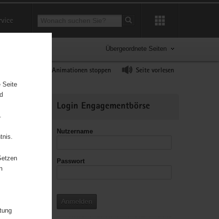
Suchbegriff
rvice
Suche starten
Übergeordnete Seiten
ast erhöhen
Animationen stoppen
Seite vorlesen
 Seite
nd
Weitere
Login Engagementbörse
Informationen
.
Nutzername
tnis.
Setzen
Passwort
leitzahl
n
Anmelden
itung