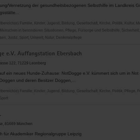
ung/Vernetzung der gesundheitsbezogenen Selbsthilfe im Landkreis Gö
sstätte...
reich(e) Familie, Kinder, Jugend, Bildung, Gesellschaft, Kirche, Politik, Kultur, M
Menschen in besonderen Situationen, Pflege, Fürsorge und Selbsthilfe, Sicherheit,
en, Justiz, Sport, Umwelt, Natur, Denkmalpflege
hes
e e.V. Auffangstation Ebersbach
rda
rasse 122, 71229 Leonberg
auf ein neues Hunde-Zuhause: NotDogge e.V. kümmert sich um in Not
Doggen und deren Besitzer Doggen,...
reich(e) Familie, Kinder, Jugend, Bildung, Gesellschaft, Kirche, Politik, Pflege, 
 Sport
.
tion
aße, 81669 München
h
h für Akademiker Regionalgruppe Leipzig