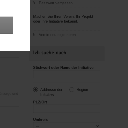
Passwort vergessen
Machen Sie Ihren Verein, Ihr Projekt
oder Ihre Initiative bekannt.
tzigen
Verein neu registrieren
usik,
Ich suche nach
Stichwort oder Name der Initiative
Addresse der
Region
Fürsorge und
Initiative
PLZ/Ort
Umkreis