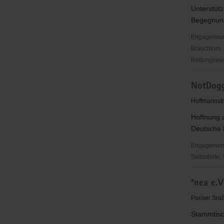
V.
Unterstütz
Begegnung
Engagementbe
Brauchtum, 
Rettungswes
Diakonisc
NotDogg
Werk
Hoyerswe
Hoffmannst
Hoffnung 
Deutsche 
Engagementbe
Selbsthilfe,
NotDogge
*nea e.V
e.V.
Auffangsta
Pariser Sr
Ebersbac
Stammtisc