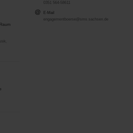
0351 564-58611
E-Mail
engagementboerse@sms.sachsen.de
n Raum
usik,
e