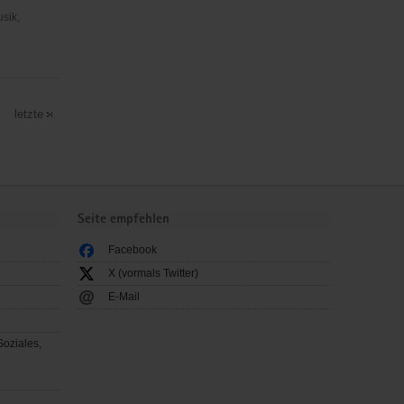
usik,
letzte
Seite empfehlen
Facebook
X (vormals Twitter)
E-Mail
Soziales,