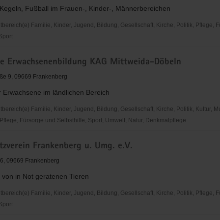
 Kegeln, Fußball im Frauen-, Kinder-, Männerbereichen
reich(e) Familie, Kinder, Jugend, Bildung, Gesellschaft, Kirche, Politik, Pflege, 
 Sport
he Erwachsenenbildung KAG Mittweida-Döbeln
urg
ße 9, 09669 Frankenberg
r Erwachsene im ländlichen Bereich
reich(e) Familie, Kinder, Jugend, Bildung, Gesellschaft, Kirche, Politik, Kultur, M
Pflege, Fürsorge und Selbsthilfe, Sport, Umwelt, Natur, Denkmalpflege
tzverein Frankenberg u. Umg. e.V.
enbildung
 16, 09669 Frankenberg
 von in Not geratenen Tieren
reich(e) Familie, Kinder, Jugend, Bildung, Gesellschaft, Kirche, Politik, Pflege, 
 Sport
verein