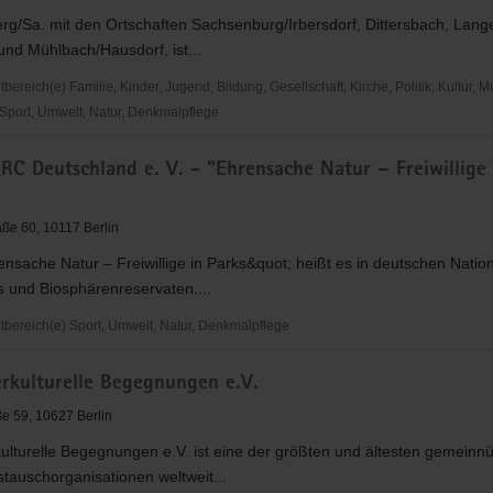
g/Sa. mit den Ortschaften Sachsenburg/Irbersdorf, Dittersbach, Lange
und Mühlbach/Hausdorf, ist...
reich(e) Familie, Kinder, Jugend, Bildung, Gesellschaft, Kirche, Politik, Kultur, M
Sport, Umwelt, Natur, Denkmalpflege
C Deutschland e. V. - "Ehrensache Natur – Freiwillige 
rg/Sa.
aße 60, 10117 Berlin
nsache Natur – Freiwillige in Parks&quot; heißt es in deutschen Natio
s und Biosphärenreservaten....
ereich(e) Sport, Umwelt, Natur, Denkmalpflege
RC
erkulturelle Begegnungen e.V.
nd
ße 59, 10627 Berlin
ulturelle Begegnungen e.V. ist eine der größten und ältesten gemeinnü
tauschorganisationen weltweit...
he