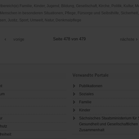
reich(e) Familie, Kinder, Jugend, Bildung, Gesellschaft, Kirche, Politik, Kultur, M
Menschen in besonderen Situationen, Pflege, Fürsorge und Selbsthilfe, Sicherheit,
en, Justiz, Sport, Umwelt, Natur, Denkmalpflege
elle
Seite 478 von 479
vorige
nächste
gen
Verwandte Portale
ht
Publikationen
sum
Soziales
Familie
Kinder
ur
Sächsisches Staatsministerium für 
Gesundheit und Gesellschaftlichen
hutz
Zusammenhalt
freiheit