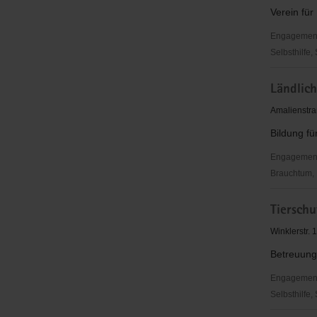
Verein für
Engagementbe
Selbsthilfe,
LSV
Ländlic
Sachsenb
e.V.
Amalienstra
Bildung fü
Engagementbe
Brauchtum, 
Ländliche
Tierschu
Erwachsen
KAG
Winklerstr.
Mittweida-
Betreuung
Döbeln
Engagementbe
Selbsthilfe,
Tierschutz