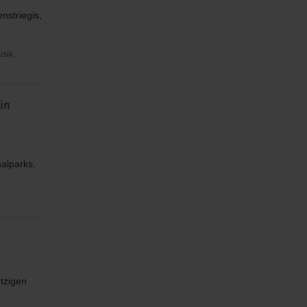
nstriegis,
usik,
in
nalparks,
tzigen