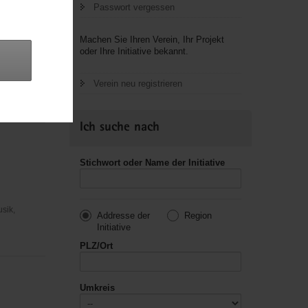
Passwort vergessen
Machen Sie Ihren Verein, Ihr Projekt
oder Ihre Initiative bekannt.
usik,
Verein neu registrieren
Ich suche nach
Stichwort oder Name der Initiative
usik,
Addresse der
Region
Initiative
PLZ/Ort
Umkreis