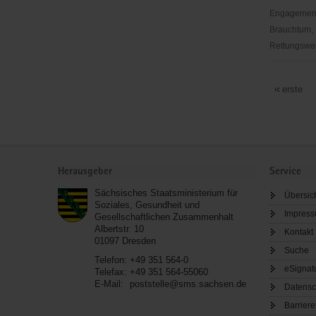
Natur
Engagementbe
–
Brauchtum, 
Freiwillige
Rettungswes
in
AFS
Parks"
Interkultur
erste
Begegnun
e.V.
Service
Herausgeber
Service
Sächsisches Staatsministerium für
Übersic
Soziales, Gesundheit und
Impres
Gesellschaftlichen Zusammenhalt
Albertstr. 10
Kontakt
01097
Dresden
Suche
Telefon:
+49 351 564-0
eSignat
Telefax:
+49 351 564-55060
E-Mail:
poststelle@sms.sachsen.de
Datensc
Barriere