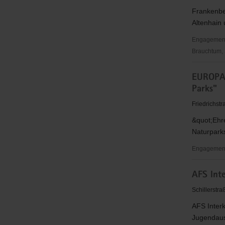
Frankenber
Altenhain 
Engagementbe
Brauchtum, 
Stadt
EUROPAR
Frankenbe
Parks"
Friedrichstr
&quot;Ehre
Naturpark
Engagementb
EUROPA
AFS Int
Deutschla
e.
Schillerstra
V.
AFS Interk
-
Jugendaus
"Ehrensac