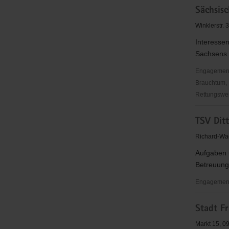
Sächsis
Frankenb
u.
Winklerstr.
Umg.
Interesse
e.V.
Sachsens
Engagementbe
Brauchtum, 
Rettungswes
Sächsisch
TSV Ditt
Landfraue
e.V.
Richard-Wag
Aufgaben 
Betreuung
Engagement
TSV
Stadt F
Dittersbac
e.V.
Markt 15, 0