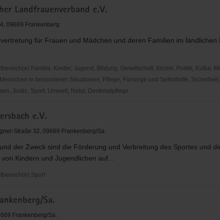
cher Landfrauenverband e.V.
erg
 34, 09669 Frankenberg
nvertretung für Frauen und Mädchen und deren Familien im ländliche
reich(e) Familie, Kinder, Jugend, Bildung, Gesellschaft, Kirche, Politik, Kultur, M
Menschen in besonderen Situationen, Pflege, Fürsorge und Selbsthilfe, Sicherheit,
en, Justiz, Sport, Umwelt, Natur, Denkmalpflege
er
ersbach e.V.
nverband
ner-Straße 32, 09669 Frankenberg/Sa.
und der Zweck sind die Förderung und Verbreitung des Sportes und di
 von Kindern und Jugendlichen auf...
bereich(e) Sport
rankenberg/Sa.
h
9669 Frankenberg/Sa.