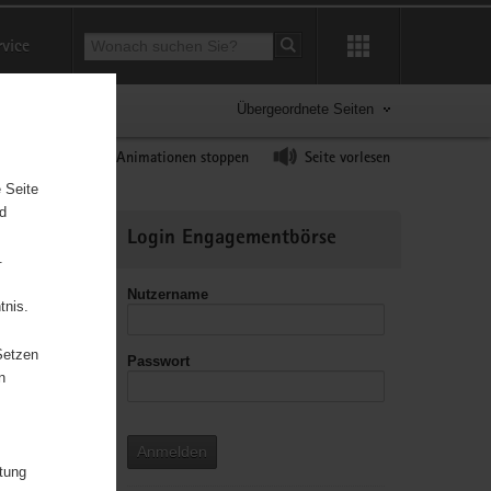
Suchbegriff
rvice
Suche starten
Übergeordnete Seiten
ast erhöhen
Animationen stoppen
Seite vorlesen
 Seite
nd
Weitere
Login Engagementbörse
Informationen
.
Nutzername
tnis.
Setzen
Passwort
leitzahl
n
Anmelden
itung