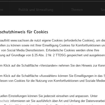
en
Politik und Verwaltung
Themen
Se
schutzhinweis für Cookies
Schriftgröße anpassen
Kontr
auftritt www.sachsen.de nutzt eigene Cookies (erforderliche Cookies), um die
tellen zu können sowie mit Ihrer Einwilligung Cookies für Komfortfunktionen u
t
agementbörse
 von Social Media Dienstleistern. Erforderliche Cookies werden ohne Ihre
igung auf Grundlage von § 25 Abs. 2 Nr. 2 TTDSG gespeichert und ausgelesen
isse auf Karte anzeigen
em Klick auf die Schaltfläche »Verstanden« nehmen Sie den Hinweis zur Kenn
em Klick auf die Schaltfläche »Auswählen« können Sie Einwilligungen in das 
Initiativen
Projekte
Nach Alphabet
Nach Post
lesen von Cookies für die Nutzung von Komfortfunktionen und Soziale Medie
tuellen Einstellungen können Sie jederzeit einsehen und anpassen. Unter
4785 Suchergebnisse in »Sport«
nschutz
informieren wir Sie ausführlich über Art und Umfang der Datenverarbe