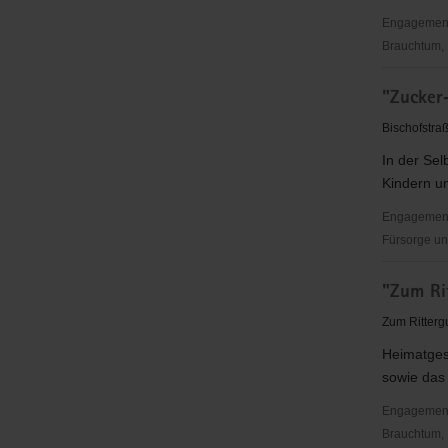
Engagementbe
Brauchtum, P
"Wir-
"Zucker
Gemeins
in
Bischofstra
Zwickau"
In der Sel
e.
Kindern un
V.
Engagementb
Fürsorge und
"Zucker-
"Zum Ri
Kids"
Zum Ritterg
Heimatges
sowie das 
Engagementbe
Brauchtum, 