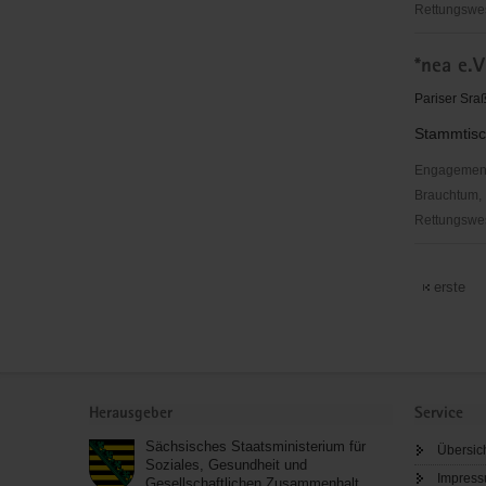
Rettungswes
"Zum
*nea e.V
Rittergut"
Staucha
Pariser Sr
e.
Stammtisc
V.
Engagementbe
Brauchtum, 
Rettungswes
*nea
e.V.
erste
Service
Herausgeber
Service
Sächsisches Staatsministerium für
Übersic
Soziales, Gesundheit und
Impres
Gesellschaftlichen Zusammenhalt