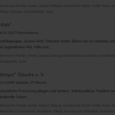
reich(e) Familie, Kinder, Jugend, Bildung, Gesellschaft, Kirche, Politik, Kultur, M
flege, Fürsorge und Selbsthilfe, Sport
-Kids"
am
ße 18, 01877 Bischofswerda
bsthilfegruppe „Zucker-Kids“ Dresden finden Eltern von an Diabetes er
d Jugendlichen Rat, Hilfe und...
ereich(e) Familie, Kinder, Jugend, Bildung, Menschen in besonderen Situationen,
 Selbsthilfe, Sport
ttergut" Staucha e. V.
ut 4, 01594 Stauchitz, OT Staucha
chichtliche Forschung pflegen und fördern, Volkskundliche Tradition 
kulturelle Leben...
reich(e) Familie, Kinder, Jugend, Bildung, Gesellschaft, Kirche, Politik, Kultur, M
Menschen in besonderen Situationen, Pflege, Fürsorge und Selbsthilfe, Sicherheit,