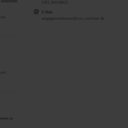
r zwischen
0351 564-58611
E-Mail
usik,
engagementboerse@sms.sachsen.de
usik,
rern in