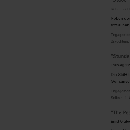
"Stube" 
Diamonds
Show-
Robert-Gärt
und
Neben der 
Cheerdan
sozial ben
Gruppe
Engagementbe
Brauchtum, P
"Stube"
"Stunde 
e.
V.
Uferweg 235
Die StdH 
Gemeinscha
Engagementbe
Selbsthilfe,
"Stunde
"The Pe
der
Hilfe"
Ernst-Grube