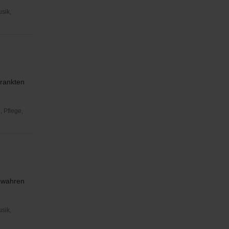
usik,
krankten
 Pflege,
bewahren
usik,