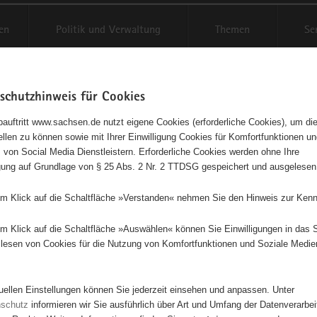
en
Politik und Verwaltung
Themen
Se
schutzhinweis für Cookies
Schriftgröße anpassen
Kontr
auftritt www.sachsen.de nutzt eigene Cookies (erforderliche Cookies), um die
tellen zu können sowie mit Ihrer Einwilligung Cookies für Komfortfunktionen u
t
agementbörse
 von Social Media Dienstleistern. Erforderliche Cookies werden ohne Ihre
igung auf Grundlage von § 25 Abs. 2 Nr. 2 TTDSG gespeichert und ausgelesen
isse auf Karte anzeigen
em Klick auf die Schaltfläche »Verstanden« nehmen Sie den Hinweis zur Kenn
em Klick auf die Schaltfläche »Auswählen« können Sie Einwilligungen in das 
Initiativen
Projekte
Nach Alphabet
Nach Post
lesen von Cookies für die Nutzung von Komfortfunktionen und Soziale Medie
tuellen Einstellungen können Sie jederzeit einsehen und anpassen. Unter
4785 Suchergebnisse in »Sport«
nschutz
informieren wir Sie ausführlich über Art und Umfang der Datenverarbe