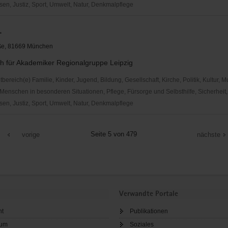
en, Justiz, Sport, Umwelt, Natur, Denkmalpflege
.
aße, 81669 München
h für Akademiker Regionalgruppe Leipzig
reich(e) Familie, Kinder, Jugend, Bildung, Gesellschaft, Kirche, Politik, Kultur, M
Menschen in besonderen Situationen, Pflege, Fürsorge und Selbsthilfe, Sicherheit,
en, Justiz, Sport, Umwelt, Natur, Denkmalpflege
Seite 5 von 479
vorige
nächste
Verwandte Portale
ht
Publikationen
sum
Soziales