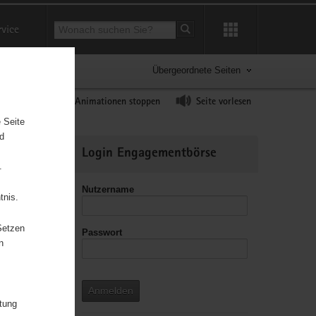
Suchbegriff
rvice
Suche starten
Übergeordnete Seiten
ast erhöhen
Animationen stoppen
Seite vorlesen
 Seite
nd
Weitere
Login Engagementbörse
Informationen
.
Nutzername
tnis.
Setzen
Passwort
leitzahl
n
Anmelden
itung