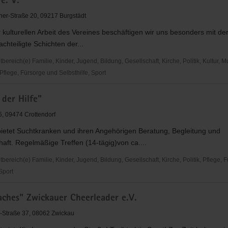
e. V.
"
ner-Straße 20, 09217 Burgstädt
kulturellen Arbeit des Vereines beschäftigen wir uns besonders mit der 
ce-
achteiligte Schichten der...
reich(e) Familie, Kinder, Jugend, Bildung, Gesellschaft, Kirche, Politik, Kultur, M
flege, Fürsorge und Selbsthilfe, Sport
der Hilfe"
, 09474 Crottendorf
bietet Suchtkranken und ihren Angehörigen Beratung, Begleitung und
ft. Regelmäßige Treffen (14-tägig)von ca....
reich(e) Familie, Kinder, Jugend, Bildung, Gesellschaft, Kirche, Politik, Pflege, 
 Sport
aches" Zwickauer Cheerleader e.V.
-Straße 37, 08062 Zwickau