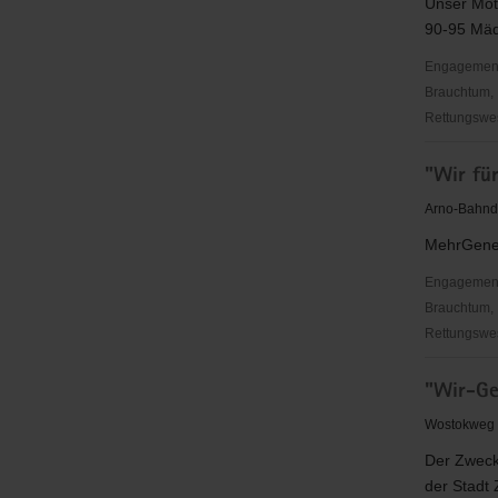
Unser Mott
90-95 Mädc
Engagementbe
Brauchtum, 
Rettungswes
"The
"Wir fü
Peaches"
Zwickauer
Arno-Bahndo
Cheerlead
MehrGener
e.V.
Engagementbe
Brauchtum, 
Rettungswes
"Wir
"Wir-Ge
für
Deutzen
Wostokweg 
im
Der Zweck 
Kulturpark
der Stadt 