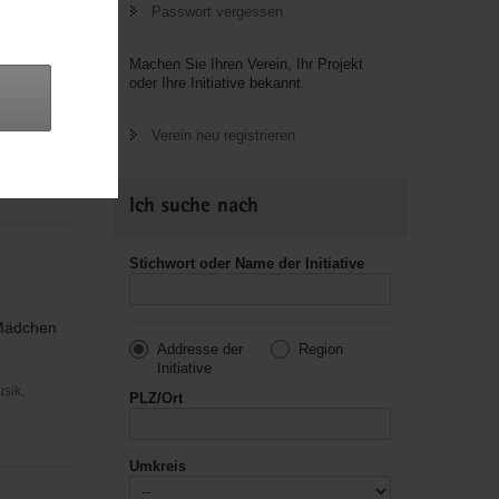
Passwort vergessen
Machen Sie Ihren Verein, Ihr Projekt
oder Ihre Initiative bekannt.
che, des
Verein neu registrieren
usik,
Ich suche nach
Stichwort oder Name der Initiative
 Mädchen
Addresse der
Region
Initiative
usik,
PLZ/Ort
Umkreis