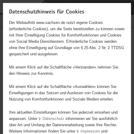
P
Portalübergreifende
o
H
Navigation
Datenschutzhinweis für Cookies
r
a
S
Bürgerschaftliches Engagement
Der Webauftritt www.sachsen.de nutzt eigene Cookies
t
u
e
(erforderliche Cookies), um die Seite bereitstellen zu können sowie
a
p
r
mit Ihrer Einwilligung Cookies für Komfortfunktionen und Cookies
l
t
v
Hauptinhalt
Engagementbörse
von Social Media Dienstleistern. Erforderliche Cookies werden
ü
i
i
ohne Ihre Einwilligung auf Grundlage von § 25 Abs. 2 Nr. 2 TTDSG
b
n
c
gespeichert und ausgelesen.
e
h
e
Ergebnisse auf Karte anzeigen
r
a
Mit einem Klick auf die Schaltfläche »Verstanden« nehmen Sie
g
l
den Hinweis zur Kenntnis.
r
t
Alles
Initiativen
Projekte
e
Mit einem Klick auf die Schaltfläche »Auswählen« können Sie
Nach Alphabet
Nach Postleitzahl
i
Einwilligungen in das Setzen und Auslesen von Cookies für die
Nutzung von Komfortfunktionen und Soziale Medien erteilen.
f
e
Ihre aktuellen Einstellungen können Sie jederzeit einsehen und
4746 Suchergebnisse in »Sport«
n
anpassen. Unter
Datenschutz
informieren wir Sie ausführlich
d
über Art und Umfang der Datenverarbeitung sowie Ihre Rechte.
Jugend des Deutschen Alpenvereins (JDAV),
e
Weitere Informationen finden Sie unter
Impressum
und
N