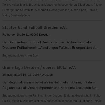
Politik, Kultur, Musik, Brauchtum, Menschen in besonderen Situationen, Pflege,
Fürsorge und Selbsthilfe, Sicherheit, Rettungswesen, Justiz, Sport, Umwelt,
Natur, Denkmalpflege
Tour
Stadtverband Fußball Dresden e.V.
de
Natur
Freiberger Straße 31, 01067 Dresden
Der Stadtverband Fußball Dresden ist der Dachverband aller
Dresdner Fußballvereine/Abteilungen Fußball. Er organisiert den...
Engagementbereich(e) Sport
Stadtverband
Grüne Liga Dresden / oberes Elbtal e.V.
Fußball
Dresden
Schützengasse 16 / 18, 01067 Dresden
e.V.
Der Regionalverein arbeitet als institutioneller Schirm, mit dem
Regionalbüro als Ansprechpartner und Koordinationsknoten für...
Engagementbereich(e) Familie, Kinder, Jugend, Bildung, Gesellschaft, Kirche,
Politik, Kultur, Musik, Brauchtum, Menschen in besonderen Situationen, Pflege,