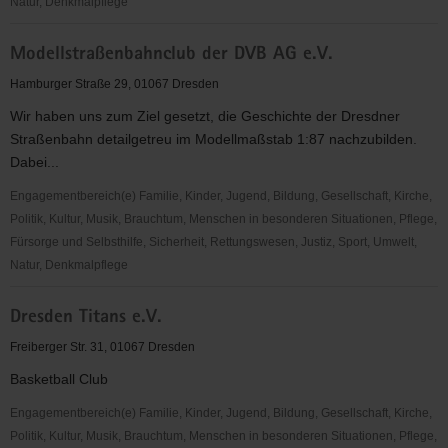
Natur, Denkmalpflege
Volkssolidarität
Modellstraßenbahnclub der DVB AG e.V.
Dresden
e.
Hamburger Straße 29, 01067 Dresden
V.
Wir haben uns zum Ziel gesetzt, die Geschichte der Dresdner
Straßenbahn detailgetreu im Modellmaßstab 1:87 nachzubilden.
Dabei...
Engagementbereich(e) Familie, Kinder, Jugend, Bildung, Gesellschaft, Kirche,
Politik, Kultur, Musik, Brauchtum, Menschen in besonderen Situationen, Pflege,
Fürsorge und Selbsthilfe, Sicherheit, Rettungswesen, Justiz, Sport, Umwelt,
Natur, Denkmalpflege
Modellstraßenbahnclub
Dresden Titans e.V.
der
DVB
Freiberger Str. 31, 01067 Dresden
AG
Basketball Club
e.V.
Engagementbereich(e) Familie, Kinder, Jugend, Bildung, Gesellschaft, Kirche,
Politik, Kultur, Musik, Brauchtum, Menschen in besonderen Situationen, Pflege,