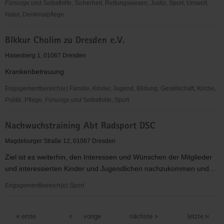
Fürsorge und Selbsthilfe, Sicherheit, Rettungswesen, Justiz, Sport, Umwelt,
Natur, Denkmalpflege
Grüne
BIkkur Cholim zu Dresden e.V.
Liga
Dresden
Hasenberg 1, 01067 Dresden
/
Krankenbetreuung
oberes
Elbtal
Engagementbereich(e) Familie, Kinder, Jugend, Bildung, Gesellschaft, Kirche,
e.V.
Politik, Pflege, Fürsorge und Selbsthilfe, Sport
BIkkur
Nachwuchstraining Abt Radsport DSC
Cholim
zu
Magdeburger Straße 12, 01067 Dresden
Dresden
Ziel ist es weiterhin, den Interessen und Wünschen der Mitglieder
e.V.
und interessierten Kinder und Jugendlichen nachzukommen und...
Engagementbereich(e) Sport
Nachwuchstraining
Abt
erste
vorige
nächste
letzte