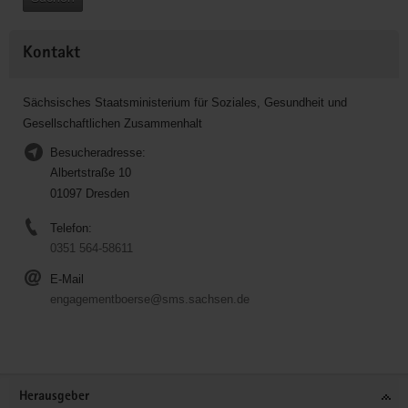
Kontakt
Sächsisches Staatsministerium für Soziales, Gesundheit und
Gesellschaftlichen Zusammenhalt
Besucheradresse:
Albertstraße 10
01097 Dresden
Telefon:
0351 564-58611
E-Mail
engagementboerse@sms.sachsen.de
Service
Herausgeber