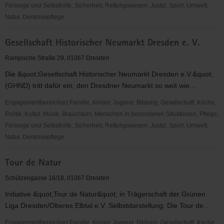
Fürsorge und Selbsthilfe, Sicherheit, Rettungswesen, Justiz, Sport, Umwelt,
Natur, Denkmalpflege
Dresden
Gesellschaft Historischer Neumarkt Dresden e. V.
Titans
e.V.
Rampische Straße 29, 01067 Dresden
Die &quot;Gesellschaft Historischer Neumarkt Dresden e.V.&quot;
(GHND) tritt dafür ein, den Dresdner Neumarkt so weit wie...
Engagementbereich(e) Familie, Kinder, Jugend, Bildung, Gesellschaft, Kirche,
Politik, Kultur, Musik, Brauchtum, Menschen in besonderen Situationen, Pflege,
Fürsorge und Selbsthilfe, Sicherheit, Rettungswesen, Justiz, Sport, Umwelt,
Natur, Denkmalpflege
Gesellschaft
Tour de Natur
Historischer
Neumarkt
Schützengasse 16/18, 01067 Dresden
Dresden
Initiative &quot;Tour de Natur&quot; in Trägerschaft der Grünen
e.
Liga Dresden/Oberes Elbtal e.V. Selbstdarstellung: Die Tour de...
V.
Engagementbereich(e) Familie, Kinder, Jugend, Bildung, Gesellschaft, Kirche,