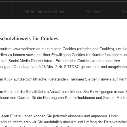
en
Politik und Verwaltung
Themen
Se
schutzhinweis für Cookies
Schriftgröße anpassen
Kontr
auftritt www.sachsen.de nutzt eigene Cookies (erforderliche Cookies), um die
tellen zu können sowie mit Ihrer Einwilligung Cookies für Komfortfunktionen u
agementbörse
t
 von Social Media Dienstleistern. Erforderliche Cookies werden ohne Ihre
igung auf Grundlage von § 25 Abs. 2 Nr. 2 TTDSG gespeichert und ausgelesen
sse als Liste anzeigen
em Klick auf die Schaltfläche »Verstanden« nehmen Sie den Hinweis zur Kenn
em Klick auf die Schaltfläche »Auswählen« können Sie Einwilligungen in das 
lesen von Cookies für die Nutzung von Komfortfunktionen und Soziale Medie
20
8
17
84
24
tuellen Einstellungen können Sie jederzeit einsehen und anpassen. Unter
12
2
nschutz
informieren wir Sie ausführlich über Art und Umfang der Datenverarbe
12
29
23