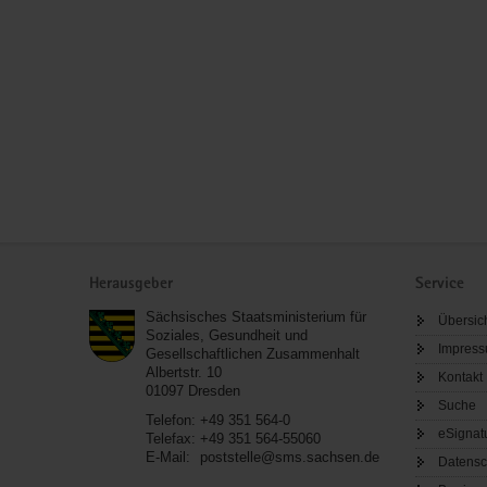
Service
Herausgeber
Service
Sächsisches Staatsministerium für
Übersic
Soziales, Gesundheit und
Impres
Gesellschaftlichen Zusammenhalt
Albertstr. 10
Kontakt
01097
Dresden
Suche
Telefon:
+49 351 564-0
eSignat
Telefax:
+49 351 564-55060
E-Mail:
poststelle@sms.sachsen.de
Datensc