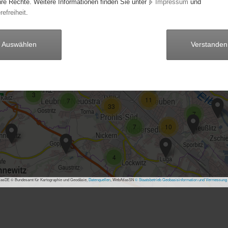
hre Rechte. Weitere Informationen finden Sie unter
Impressum
und
48
refreiheit
.
32
31
21
5
8
Auswählen
Verstanden
40
23
8
22
7
3
11
7
33
7
7
10
4
asDE © Bundesamt für Kartographie und Geodäsie,
Datenquellen
, WebAtlasSN
© Staatsbetrieb Geobasisinformation und Vermessung