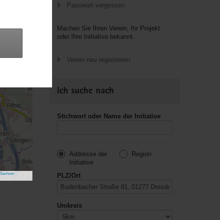
Passwort vergessen
Machen Sie Ihren Verein, Ihr Projekt
oder Ihre Initiative bekannt.
Verein neu registrieren
Ich suche nach
Stichwort oder Name der Initiative
Addresse der
Region
Initiative
 Sachsen
PLZ/Ort
Umkreis