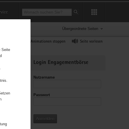
Suchbegriff
rvice
Suche starten
Übergeordnete Seiten
ast erhöhen
Animationen stoppen
Seite vorlesen
 Seite
nd
Weitere
Login Engagementbörse
Informationen
.
Nutzername
tnis.
Setzen
Passwort
n
Anmelden
itung