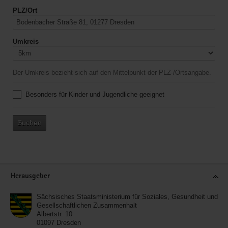
PLZ/Ort
Umkreis
Der Umkreis bezieht sich auf den Mittelpunkt der PLZ-/Ortsangabe.
Besonders für Kinder und Jugendliche geeignet
Suchen
Service
Herausgeber
Sächsisches Staatsministerium für Soziales, Gesundheit und
Gesellschaftlichen Zusammenhalt
Albertstr. 10
01097
Dresden