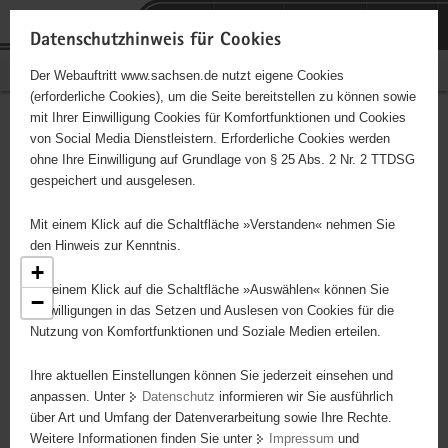
P
Portalübergreifende
o
H
Navigation
Datenschutzhinweis für Cookies
r
a
S
Bürgerschaftliches Engagement
Der Webauftritt www.sachsen.de nutzt eigene Cookies
t
u
e
(erforderliche Cookies), um die Seite bereitstellen zu können sowie
a
p
r
mit Ihrer Einwilligung Cookies für Komfortfunktionen und Cookies
l
t
v
Engagementbörse
Hauptinhalt
von Social Media Dienstleistern. Erforderliche Cookies werden
ü
i
i
ohne Ihre Einwilligung auf Grundlage von § 25 Abs. 2 Nr. 2 TTDSG
b
n
c
gespeichert und ausgelesen.
e
h
e
Ergebnisse als Liste anzeigen
r
a
Mit einem Klick auf die Schaltfläche »Verstanden« nehmen Sie
g
l
den Hinweis zur Kenntnis.
r
t
+
e
Mit einem Klick auf die Schaltfläche »Auswählen« können Sie
−
20
8
17
i
Einwilligungen in das Setzen und Auslesen von Cookies für die
84
Nutzung von Komfortfunktionen und Soziale Medien erteilen.
f
24
12
e
2
12
29
23
Ihre aktuellen Einstellungen können Sie jederzeit einsehen und
n
48
anpassen. Unter
Datenschutz
informieren wir Sie ausführlich
d
32
31
21
über Art und Umfang der Datenverarbeitung sowie Ihre Rechte.
e
5
Weitere Informationen finden Sie unter
Impressum
und
N