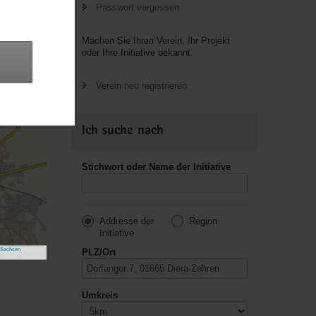
Passwort vergessen
Machen Sie Ihren Verein, Ihr Projekt
oder Ihre Initiative bekannt.
Verein neu registrieren
Ich suche nach
Stichwort oder Name der Initiative
Addresse der
Region
Initiative
 Sachsen
PLZ/Ort
Umkreis