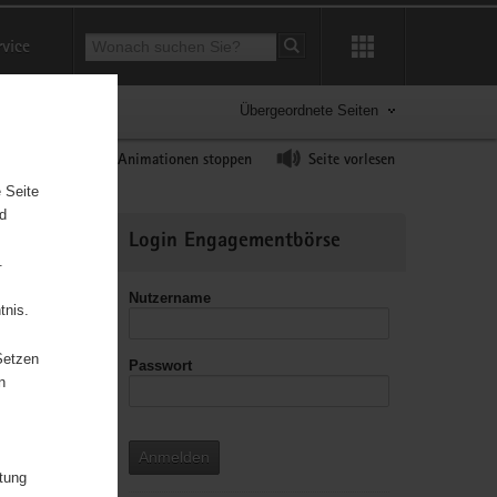
Suchbegriff
rvice
Suche starten
Übergeordnete Seiten
ast erhöhen
Animationen stoppen
Seite vorlesen
 Seite
nd
Weitere
Login Engagementbörse
Informationen
.
Nutzername
tnis.
Setzen
Passwort
n
Anmelden
itung