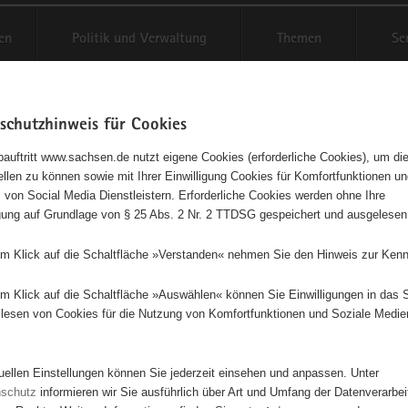
en
Politik und Verwaltung
Themen
Se
schutzhinweis für Cookies
Schriftgröße anpassen
Kontr
auftritt www.sachsen.de nutzt eigene Cookies (erforderliche Cookies), um die
tellen zu können sowie mit Ihrer Einwilligung Cookies für Komfortfunktionen u
agementbörse
t
 von Social Media Dienstleistern. Erforderliche Cookies werden ohne Ihre
igung auf Grundlage von § 25 Abs. 2 Nr. 2 TTDSG gespeichert und ausgelesen
sse als Liste anzeigen
em Klick auf die Schaltfläche »Verstanden« nehmen Sie den Hinweis zur Kenn
em Klick auf die Schaltfläche »Auswählen« können Sie Einwilligungen in das 
lesen von Cookies für die Nutzung von Komfortfunktionen und Soziale Medie
tuellen Einstellungen können Sie jederzeit einsehen und anpassen. Unter
nschutz
informieren wir Sie ausführlich über Art und Umfang der Datenverarbe
7