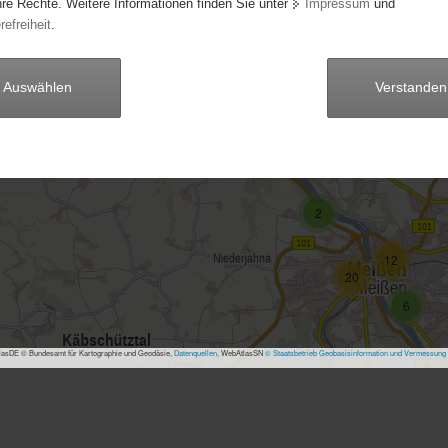
hre Rechte. Weitere Informationen finden Sie unter
Impressum
und
refreiheit
.
Auswählen
Verstanden
3
2
12
20
6
asDE © Bundesamt für Kartographie und Geodäsie,
Datenquellen
, WebAtlasSN
© Staatsbetrieb Geobasisinformation und Vermessung