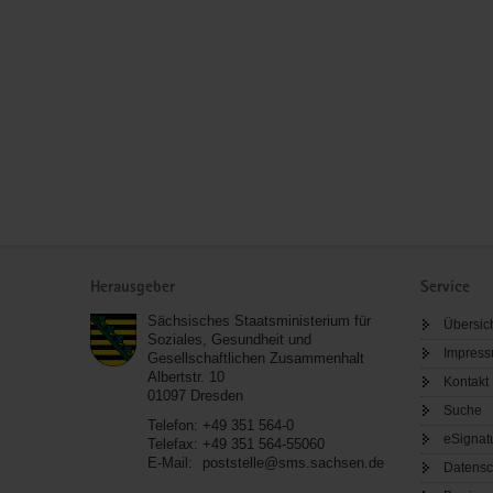
Service
Herausgeber
Service
Sächsisches Staatsministerium für
Übersic
Soziales, Gesundheit und
Impres
Gesellschaftlichen Zusammenhalt
Albertstr. 10
Kontakt
01097
Dresden
Suche
Telefon:
+49 351 564-0
eSignat
Telefax:
+49 351 564-55060
E-Mail:
poststelle@sms.sachsen.de
Datensc