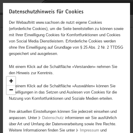
P
Portalübergreifende
o
H
Navigation
Datenschutzhinweis für Cookies
r
a
S
Bürgerschaftliches Engagement
Der Webauftritt www.sachsen.de nutzt eigene Cookies
t
u
e
(erforderliche Cookies), um die Seite bereitstellen zu können sowie
a
p
r
mit Ihrer Einwilligung Cookies für Komfortfunktionen und Cookies
l
t
v
Engagementbörse
Hauptinhalt
von Social Media Dienstleistern. Erforderliche Cookies werden
ü
i
i
ohne Ihre Einwilligung auf Grundlage von § 25 Abs. 2 Nr. 2 TTDSG
b
n
c
gespeichert und ausgelesen.
e
h
e
Ergebnisse als Liste anzeigen
r
a
Mit einem Klick auf die Schaltfläche »Verstanden« nehmen Sie
g
l
den Hinweis zur Kenntnis.
r
t
+
e
Mit einem Klick auf die Schaltfläche »Auswählen« können Sie
−
i
Einwilligungen in das Setzen und Auslesen von Cookies für die
Nutzung von Komfortfunktionen und Soziale Medien erteilen.
f
e
7
Ihre aktuellen Einstellungen können Sie jederzeit einsehen und
n
anpassen. Unter
Datenschutz
informieren wir Sie ausführlich
d
über Art und Umfang der Datenverarbeitung sowie Ihre Rechte.
e
Weitere Informationen finden Sie unter
Impressum
und
N