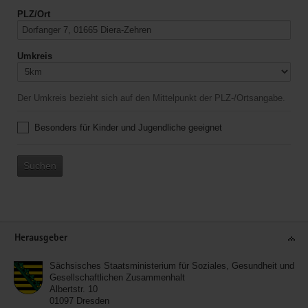
PLZ/Ort
Umkreis
Der Umkreis bezieht sich auf den Mittelpunkt der PLZ-/Ortsangabe.
Besonders für Kinder und Jugendliche geeignet
Suchen
Service
Herausgeber
Sächsisches Staatsministerium für Soziales, Gesundheit und
Gesellschaftlichen Zusammenhalt
Albertstr. 10
01097
Dresden