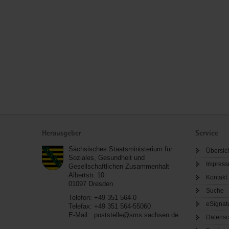
Service
Herausgeber
Service
Sächsisches Staatsministerium für
Übersic
Soziales, Gesundheit und
Impres
Gesellschaftlichen Zusammenhalt
Albertstr. 10
Kontakt
01097
Dresden
Suche
Telefon:
+49 351 564-0
eSignat
Telefax:
+49 351 564-55060
E-Mail:
poststelle@sms.sachsen.de
Datensc