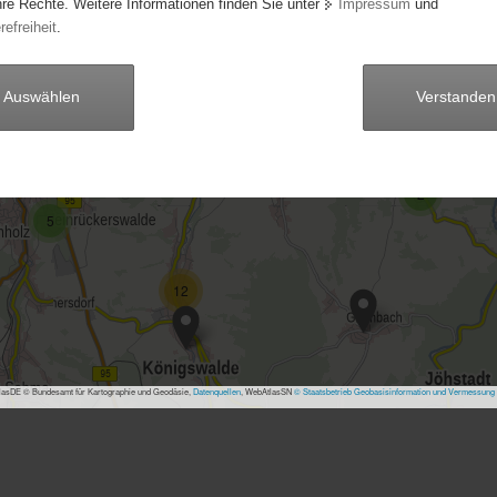
hre Rechte. Weitere Informationen finden Sie unter
Impressum
und
5
refreiheit
.
7
Auswählen
Verstanden
5
31
7
2
5
12
asDE © Bundesamt für Kartographie und Geodäsie,
Datenquellen
, WebAtlasSN
© Staatsbetrieb Geobasisinformation und Vermessung