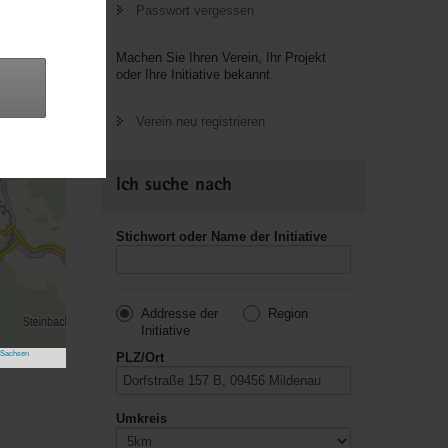
Passwort vergessen
Machen Sie Ihren Verein, Ihr Projekt
oder Ihre Initiative bekannt.
Verein neu registrieren
Ich suche nach
Stichwort oder Name der Initiative
Addresse der
Region
Initiative
 Sachsen
PLZ/Ort
Umkreis