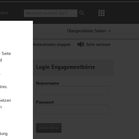
Suchbegriff
rvice
Suche starten
Übergeordnete Seiten
ast erhöhen
Animationen stoppen
Seite vorlesen
 Seite
nd
Weitere
Login Engagementbörse
Informationen
.
Nutzername
tnis.
Setzen
Passwort
n
Anmelden
itung