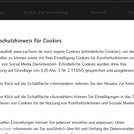
en
Politik und Verwaltung
Themen
Se
schutzhinweis für Cookies
Schriftgröße anpassen
Kontr
auftritt www.sachsen.de nutzt eigene Cookies (erforderliche Cookies), um die
tellen zu können sowie mit Ihrer Einwilligung Cookies für Komfortfunktionen u
agementbörse
t
 von Social Media Dienstleistern. Erforderliche Cookies werden ohne Ihre
igung auf Grundlage von § 25 Abs. 2 Nr. 2 TTDSG gespeichert und ausgelesen
sse als Liste anzeigen
em Klick auf die Schaltfläche »Verstanden« nehmen Sie den Hinweis zur Kenn
em Klick auf die Schaltfläche »Auswählen« können Sie Einwilligungen in das 
lesen von Cookies für die Nutzung von Komfortfunktionen und Soziale Medie
tuellen Einstellungen können Sie jederzeit einsehen und anpassen. Unter
nschutz
informieren wir Sie ausführlich über Art und Umfang der Datenverarbe