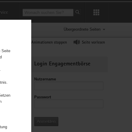
Suchbegriff
rvice
Suche starten
Übergeordnete Seiten
ast erhöhen
Animationen stoppen
Seite vorlesen
 Seite
nd
Weitere
Login Engagementbörse
Informationen
.
Nutzername
tnis.
Setzen
Passwort
n
Anmelden
itung