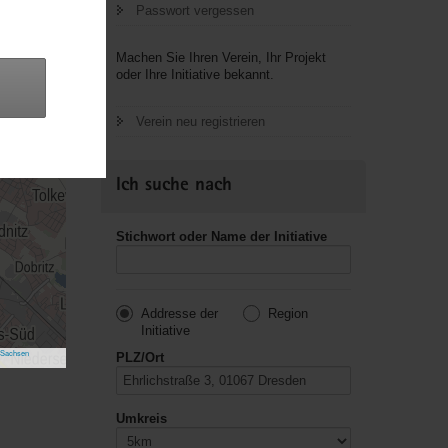
Passwort vergessen
Machen Sie Ihren Verein, Ihr Projekt
oder Ihre Initiative bekannt.
Verein neu registrieren
Ich suche nach
Stichwort oder Name der Initiative
Addresse der
Region
Initiative
 Sachsen
PLZ/Ort
Umkreis