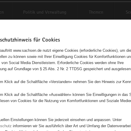
en
Politik und Verwaltung
Themen
Se
schutzhinweis für Cookies
Schriftgröße anpassen
Kontr
auftritt www.sachsen.de nutzt eigene Cookies (erforderliche Cookies), um die
tellen zu können sowie mit Ihrer Einwilligung Cookies für Komfortfunktionen u
agementbörse
t
 von Social Media Dienstleistern. Erforderliche Cookies werden ohne Ihre
igung auf Grundlage von § 25 Abs. 2 Nr. 2 TTDSG gespeichert und ausgelesen
sse als Liste anzeigen
em Klick auf die Schaltfläche »Verstanden« nehmen Sie den Hinweis zur Kenn
em Klick auf die Schaltfläche »Auswählen« können Sie Einwilligungen in das 
lesen von Cookies für die Nutzung von Komfortfunktionen und Soziale Medie
4
3
3
tuellen Einstellungen können Sie jederzeit einsehen und anpassen. Unter
36
2
nschutz
informieren wir Sie ausführlich über Art und Umfang der Datenverarbe
4