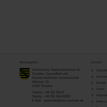
Service
Herausgeber
Service
Sächsisches Staatsministerium für
Übersic
Soziales, Gesundheit und
Impres
Gesellschaftlichen Zusammenhalt
Albertstr. 10
Kontakt
01097
Dresden
Suche
Telefon:
+49 351 564-0
eSignat
Telefax:
+49 351 564-55060
E-Mail:
poststelle@sms.sachsen.de
Datensc