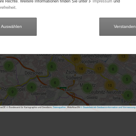
hre Rechte. Weitere Informationen finden Sie unter
Impressum
und
4
36
refreiheit
.
20
107
6
Auswählen
Verstanden
61
6
114
40
11
22
11
13
31
7
6
16
17
8
5
6
10
4
4
9
6
asDE © Bundesamt für Kartographie und Geodäsie,
Datenquellen
, WebAtlasSN
© Staatsbetrieb Geobasisinformation und Vermessung