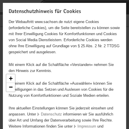
P
Portalübergreifende
o
H
Navigation
Datenschutzhinweis für Cookies
r
a
S
Bürgerschaftliches Engagement
Der Webauftritt www.sachsen.de nutzt eigene Cookies
t
u
e
(erforderliche Cookies), um die Seite bereitstellen zu können sowie
a
p
r
mit Ihrer Einwilligung Cookies für Komfortfunktionen und Cookies
l
t
v
Engagementbörse
Hauptinhalt
von Social Media Dienstleistern. Erforderliche Cookies werden
ü
i
i
ohne Ihre Einwilligung auf Grundlage von § 25 Abs. 2 Nr. 2 TTDSG
b
n
c
gespeichert und ausgelesen.
e
h
e
Ergebnisse als Liste anzeigen
r
a
Mit einem Klick auf die Schaltfläche »Verstanden« nehmen Sie
g
l
den Hinweis zur Kenntnis.
r
t
+
e
Mit einem Klick auf die Schaltfläche »Auswählen« können Sie
5
−
i
Einwilligungen in das Setzen und Auslesen von Cookies für die
2
Nutzung von Komfortfunktionen und Soziale Medien erteilen.
f
e
8
13
Ihre aktuellen Einstellungen können Sie jederzeit einsehen und
n
3
anpassen. Unter
Datenschutz
informieren wir Sie ausführlich
d
10
über Art und Umfang der Datenverarbeitung sowie Ihre Rechte.
e
Weitere Informationen finden Sie unter
Impressum
und
N