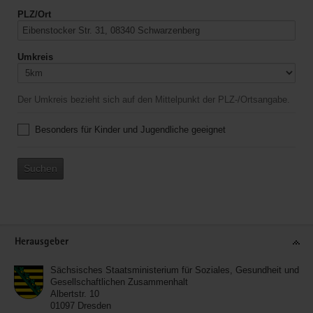
PLZ/Ort
Umkreis
Der Umkreis bezieht sich auf den Mittelpunkt der PLZ-/Ortsangabe.
Besonders für Kinder und Jugendliche geeignet
Suchen
Service
Herausgeber
Sächsisches Staatsministerium für Soziales, Gesundheit und
Gesellschaftlichen Zusammenhalt
Albertstr. 10
01097
Dresden