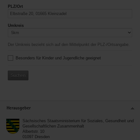
PLZ/Ort
Umkreis
Der Umkreis bezieht sich auf den Mittelpunkt der PLZ-/Ortsangabe.
Besonders für Kinder und Jugendliche geeignet
Suchen
Service
Herausgeber
Sächsisches Staatsministerium für Soziales, Gesundheit und
Gesellschaftlichen Zusammenhalt
Albertstr. 10
01097
Dresden