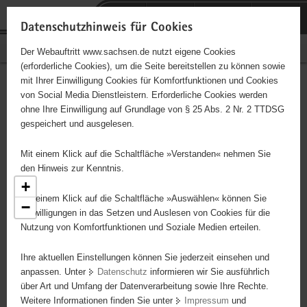
P
Portalübergreifende
o
H
Navigation
Datenschutzhinweis für Cookies
r
a
S
Bürgerschaftliches Engagement
Der Webauftritt www.sachsen.de nutzt eigene Cookies
t
u
e
(erforderliche Cookies), um die Seite bereitstellen zu können sowie
a
p
r
mit Ihrer Einwilligung Cookies für Komfortfunktionen und Cookies
l
t
v
Engagementbörse
Hauptinhalt
von Social Media Dienstleistern. Erforderliche Cookies werden
ü
i
i
ohne Ihre Einwilligung auf Grundlage von § 25 Abs. 2 Nr. 2 TTDSG
b
n
c
gespeichert und ausgelesen.
e
h
e
Ergebnisse als Liste anzeigen
r
a
Mit einem Klick auf die Schaltfläche »Verstanden« nehmen Sie
g
l
den Hinweis zur Kenntnis.
r
t
+
e
Mit einem Klick auf die Schaltfläche »Auswählen« können Sie
−
i
Einwilligungen in das Setzen und Auslesen von Cookies für die
Nutzung von Komfortfunktionen und Soziale Medien erteilen.
f
e
7
Ihre aktuellen Einstellungen können Sie jederzeit einsehen und
n
anpassen. Unter
Datenschutz
informieren wir Sie ausführlich
d
über Art und Umfang der Datenverarbeitung sowie Ihre Rechte.
e
Weitere Informationen finden Sie unter
Impressum
und
N