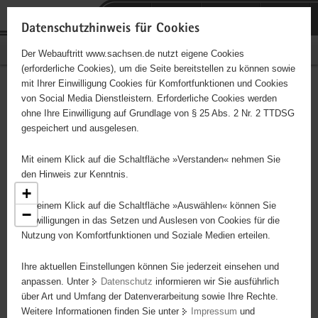
P
Portalübergreifende
o
H
Navigation
Datenschutzhinweis für Cookies
r
a
S
Bürgerschaftliches Engagement
Der Webauftritt www.sachsen.de nutzt eigene Cookies
t
u
e
(erforderliche Cookies), um die Seite bereitstellen zu können sowie
a
p
r
mit Ihrer Einwilligung Cookies für Komfortfunktionen und Cookies
l
t
v
Engagementbörse
Hauptinhalt
von Social Media Dienstleistern. Erforderliche Cookies werden
ü
i
i
ohne Ihre Einwilligung auf Grundlage von § 25 Abs. 2 Nr. 2 TTDSG
b
n
c
gespeichert und ausgelesen.
e
h
e
Ergebnisse als Liste anzeigen
r
a
Mit einem Klick auf die Schaltfläche »Verstanden« nehmen Sie
g
l
den Hinweis zur Kenntnis.
r
t
+
e
Mit einem Klick auf die Schaltfläche »Auswählen« können Sie
−
i
Einwilligungen in das Setzen und Auslesen von Cookies für die
Nutzung von Komfortfunktionen und Soziale Medien erteilen.
f
e
7
Ihre aktuellen Einstellungen können Sie jederzeit einsehen und
n
anpassen. Unter
Datenschutz
informieren wir Sie ausführlich
d
über Art und Umfang der Datenverarbeitung sowie Ihre Rechte.
e
Weitere Informationen finden Sie unter
Impressum
und
N