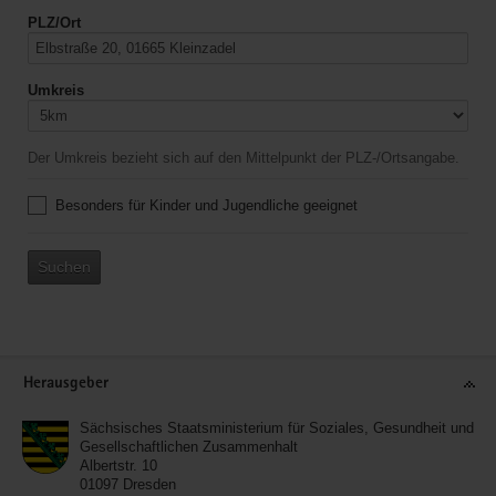
PLZ/Ort
Umkreis
Der Umkreis bezieht sich auf den Mittelpunkt der PLZ-/Ortsangabe.
Besonders für Kinder und Jugendliche geeignet
Suchen
Service
Herausgeber
Sächsisches Staatsministerium für Soziales, Gesundheit und
Gesellschaftlichen Zusammenhalt
Albertstr. 10
01097
Dresden