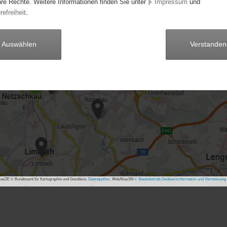
hre Rechte. Weitere Informationen finden Sie unter
Impressum
und
refreiheit
.
Auswählen
Verstanden
52
11
3
9
asDE © Bundesamt für Kartographie und Geodäsie,
Datenquellen
, WebAtlasSN
© Staatsbetrieb Geobasisinformation und Vermessung