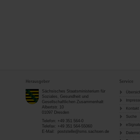
Service
Herausgeber
Service
Sächsisches Staatsministerium für
Übersic
Soziales, Gesundheit und
Impres
Gesellschaftlichen Zusammenhalt
Albertstr. 10
Kontakt
01097
Dresden
Suche
Telefon:
+49 351 564-0
eSignat
Telefax:
+49 351 564-55060
E-Mail:
poststelle@sms.sachsen.de
Datensc