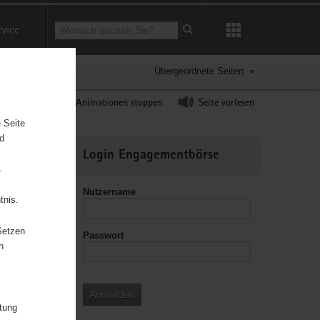
Suchbegriff
rvice
Suche starten
Übergeordnete Seiten
ast erhöhen
Animationen stoppen
Seite vorlesen
 Seite
nd
Weitere
Login Engagementbörse
Informationen
.
Nutzername
tnis.
Setzen
Passwort
n
Anmelden
itung