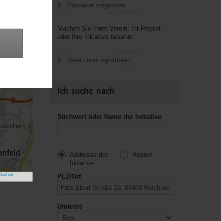
Passwort vergessen
Machen Sie Ihren Verein, Ihr Projekt
oder Ihre Initiative bekannt.
Verein neu registrieren
Ich suche nach
Stichwort oder Name der Initiative
Addresse der
Region
Initiative
 Sachsen
PLZ/Ort
Umkreis