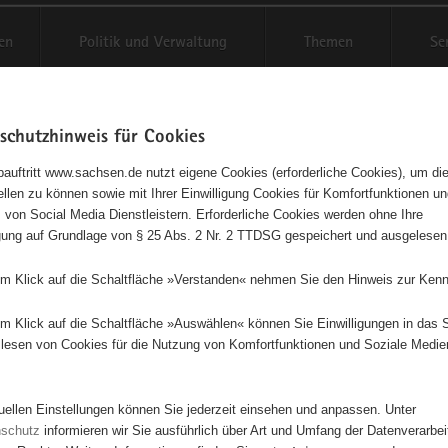
en
Politik und Verwaltung
Themen
Se
schutzhinweis für Cookies
Schriftgröße anpassen
Kontr
auftritt www.sachsen.de nutzt eigene Cookies (erforderliche Cookies), um die
tellen zu können sowie mit Ihrer Einwilligung Cookies für Komfortfunktionen u
agementbörse
t
 von Social Media Dienstleistern. Erforderliche Cookies werden ohne Ihre
igung auf Grundlage von § 25 Abs. 2 Nr. 2 TTDSG gespeichert und ausgelesen
sse als Liste anzeigen
em Klick auf die Schaltfläche »Verstanden« nehmen Sie den Hinweis zur Kenn
em Klick auf die Schaltfläche »Auswählen« können Sie Einwilligungen in das 
lesen von Cookies für die Nutzung von Komfortfunktionen und Soziale Medie
2
tuellen Einstellungen können Sie jederzeit einsehen und anpassen. Unter
nschutz
informieren wir Sie ausführlich über Art und Umfang der Datenverarbe
5