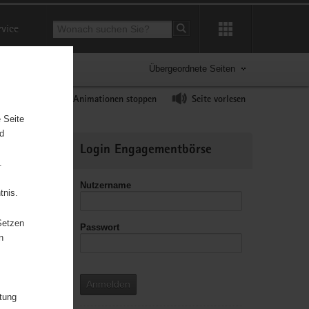
Suchbegriff
rvice
Suche starten
Übergeordnete Seiten
ast erhöhen
Animationen stoppen
Seite vorlesen
 Seite
nd
Weitere
Login Engagementbörse
Informationen
.
Nutzername
tnis.
Setzen
Passwort
n
Anmelden
itung