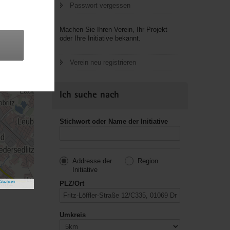
Passwort vergessen
Machen Sie Ihren Verein, Ihr Projekt
oder Ihre Initiative bekannt.
Verein neu registrieren
Ich suche nach
Stichwort oder Name der Initiative
Addresse der
Region
Initiative
 Sachsen
PLZ/Ort
Umkreis