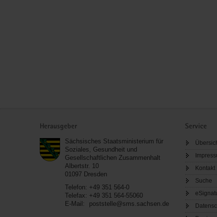
Service
Herausgeber
Service
Sächsisches Staatsministerium für
Übersic
Soziales, Gesundheit und
Impres
Gesellschaftlichen Zusammenhalt
Albertstr. 10
Kontakt
01097
Dresden
Suche
Telefon:
+49 351 564-0
eSignat
Telefax:
+49 351 564-55060
E-Mail:
poststelle@sms.sachsen.de
Datensc