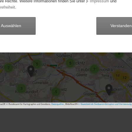
hre Rechte. Weitere Informationen finden Sie unter
Impressum
und
6
25
refreiheit
.
6
3
104
18
9
20
10
29
27
Auswählen
Verstanden
70
3
16
10
12
8
5
5
7
7
14
12
3
5
asDE © Bundesamt für Kartographie und Geodäsie,
Datenquellen
, WebAtlasSN
© Staatsbetrieb Geobasisinformation und Vermessung