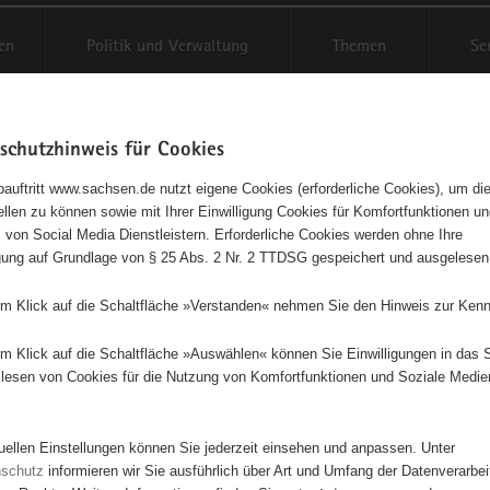
en
Politik und Verwaltung
Themen
Se
schutzhinweis für Cookies
Schriftgröße anpassen
Kontr
auftritt www.sachsen.de nutzt eigene Cookies (erforderliche Cookies), um die
tellen zu können sowie mit Ihrer Einwilligung Cookies für Komfortfunktionen u
agementbörse
t
 von Social Media Dienstleistern. Erforderliche Cookies werden ohne Ihre
igung auf Grundlage von § 25 Abs. 2 Nr. 2 TTDSG gespeichert und ausgelesen
sse als Liste anzeigen
em Klick auf die Schaltfläche »Verstanden« nehmen Sie den Hinweis zur Kenn
em Klick auf die Schaltfläche »Auswählen« können Sie Einwilligungen in das 
lesen von Cookies für die Nutzung von Komfortfunktionen und Soziale Medie
9
2
55
4
11
tuellen Einstellungen können Sie jederzeit einsehen und anpassen. Unter
17
nschutz
informieren wir Sie ausführlich über Art und Umfang der Datenverarbe
109