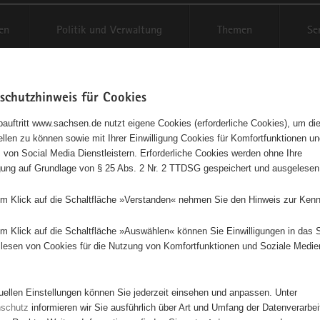
en
Politik und Verwaltung
Themen
Se
schutzhinweis für Cookies
Schriftgröße anpassen
Kontr
auftritt www.sachsen.de nutzt eigene Cookies (erforderliche Cookies), um die
tellen zu können sowie mit Ihrer Einwilligung Cookies für Komfortfunktionen u
agementbörse
t
 von Social Media Dienstleistern. Erforderliche Cookies werden ohne Ihre
igung auf Grundlage von § 25 Abs. 2 Nr. 2 TTDSG gespeichert und ausgelesen
sse als Liste anzeigen
em Klick auf die Schaltfläche »Verstanden« nehmen Sie den Hinweis zur Kenn
em Klick auf die Schaltfläche »Auswählen« können Sie Einwilligungen in das 
lesen von Cookies für die Nutzung von Komfortfunktionen und Soziale Medie
tuellen Einstellungen können Sie jederzeit einsehen und anpassen. Unter
3
nschutz
informieren wir Sie ausführlich über Art und Umfang der Datenverarbe