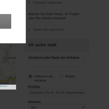
Passwort vergessen
Machen Sie Ihren Verein, Ihr Projekt
oder Ihre Initiative bekannt.
Verein neu registrieren
Ich suche nach
Stichwort oder Name der Initiative
Addresse der
Region
Initiative
 Sachsen
PLZ/Ort
Umkreis