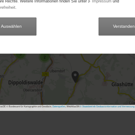
hre Rechte. Weitere Informationen finden Sie unter
Impressum
und
refreiheit
.
7
Auswählen
Verstanden
3
17
3
3
2
asDE © Bundesamt für Kartographie und Geodäsie,
Datenquellen
, WebAtlasSN
© Staatsbetrieb Geobasisinformation und Vermessung