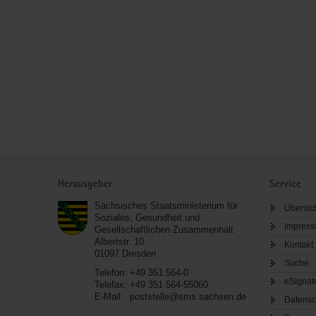
Service
Herausgeber
Service
Sächsisches Staatsministerium für
Übersic
Soziales, Gesundheit und
Impres
Gesellschaftlichen Zusammenhalt
Albertstr. 10
Kontakt
01097
Dresden
Suche
Telefon:
+49 351 564-0
eSignat
Telefax:
+49 351 564-55060
E-Mail:
poststelle@sms.sachsen.de
Datensc