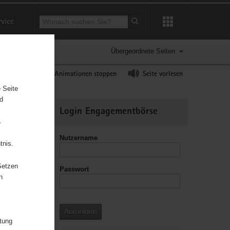
Suchbegriff
rvice
Suche starten
Übergeordnete Seiten
ast erhöhen
Animationen stoppen
Seite vorlesen
 Seite
nd
Weitere
Login Engagementbörse
Informationen
.
Nutzername
tnis.
Setzen
Passwort
n
Anmelden
itung