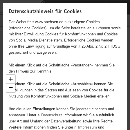
P
Portalübergreifende
o
H
Navigation
Datenschutzhinweis für Cookies
r
a
S
Bürgerschaftliches Engagement
Der Webauftritt www.sachsen.de nutzt eigene Cookies
t
u
e
(erforderliche Cookies), um die Seite bereitstellen zu können sowie
a
p
r
mit Ihrer Einwilligung Cookies für Komfortfunktionen und Cookies
l
t
v
Engagementbörse
Hauptinhalt
von Social Media Dienstleistern. Erforderliche Cookies werden
ü
i
i
ohne Ihre Einwilligung auf Grundlage von § 25 Abs. 2 Nr. 2 TTDSG
b
n
c
gespeichert und ausgelesen.
e
h
e
Ergebnisse als Liste anzeigen
r
a
Mit einem Klick auf die Schaltfläche »Verstanden« nehmen Sie
g
l
den Hinweis zur Kenntnis.
r
t
+
e
Mit einem Klick auf die Schaltfläche »Auswählen« können Sie
−
i
Einwilligungen in das Setzen und Auslesen von Cookies für die
Nutzung von Komfortfunktionen und Soziale Medien erteilen.
f
2
e
3
3
Ihre aktuellen Einstellungen können Sie jederzeit einsehen und
n
anpassen. Unter
Datenschutz
informieren wir Sie ausführlich
d
16
über Art und Umfang der Datenverarbeitung sowie Ihre Rechte.
e
2
Weitere Informationen finden Sie unter
Impressum
und
N