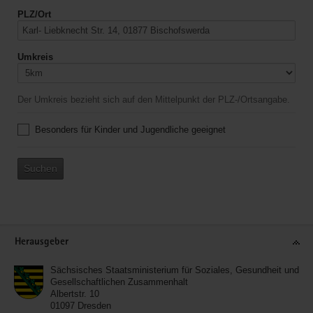
PLZ/Ort
Umkreis
Der Umkreis bezieht sich auf den Mittelpunkt der PLZ-/Ortsangabe.
Besonders für Kinder und Jugendliche geeignet
Suchen
Service
Herausgeber
Sächsisches Staatsministerium für Soziales, Gesundheit und
Gesellschaftlichen Zusammenhalt
Albertstr. 10
01097
Dresden