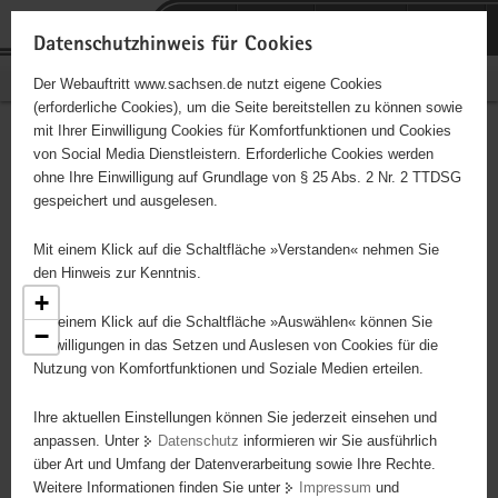
P
Portalübergreifende
o
H
Navigation
Datenschutzhinweis für Cookies
r
a
S
Bürgerschaftliches Engagement
Der Webauftritt www.sachsen.de nutzt eigene Cookies
t
u
e
(erforderliche Cookies), um die Seite bereitstellen zu können sowie
a
p
r
mit Ihrer Einwilligung Cookies für Komfortfunktionen und Cookies
l
t
v
Engagementbörse
Hauptinhalt
von Social Media Dienstleistern. Erforderliche Cookies werden
ü
i
i
ohne Ihre Einwilligung auf Grundlage von § 25 Abs. 2 Nr. 2 TTDSG
b
n
c
gespeichert und ausgelesen.
e
h
e
Ergebnisse als Liste anzeigen
r
a
Mit einem Klick auf die Schaltfläche »Verstanden« nehmen Sie
g
l
den Hinweis zur Kenntnis.
r
t
+
e
Mit einem Klick auf die Schaltfläche »Auswählen« können Sie
6
−
i
Einwilligungen in das Setzen und Auslesen von Cookies für die
9
Nutzung von Komfortfunktionen und Soziale Medien erteilen.
f
2
37
e
2
Ihre aktuellen Einstellungen können Sie jederzeit einsehen und
n
4
16
anpassen. Unter
Datenschutz
informieren wir Sie ausführlich
d
18
122
über Art und Umfang der Datenverarbeitung sowie Ihre Rechte.
4
e
Weitere Informationen finden Sie unter
Impressum
und
13
N