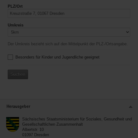
PLZ/Ort
Umkreis
Der Umkreis bezieht sich auf den Mittelpunkt der PLZ-/Ortsangabe.
Besonders für Kinder und Jugendliche geeignet
Suchen
Service
Herausgeber
Sächsisches Staatsministerium für Soziales, Gesundheit und
Gesellschaftlichen Zusammenhalt
Albertstr. 10
01097
Dresden