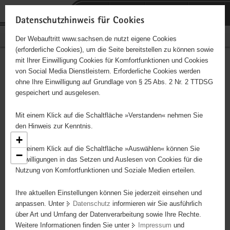
P
Portalübergreifende
o
H
Navigation
Datenschutzhinweis für Cookies
r
a
S
Bürgerschaftliches Engagement
Der Webauftritt www.sachsen.de nutzt eigene Cookies
t
u
e
(erforderliche Cookies), um die Seite bereitstellen zu können sowie
a
p
r
mit Ihrer Einwilligung Cookies für Komfortfunktionen und Cookies
l
t
v
Engagementbörse
Hauptinhalt
von Social Media Dienstleistern. Erforderliche Cookies werden
ü
i
i
ohne Ihre Einwilligung auf Grundlage von § 25 Abs. 2 Nr. 2 TTDSG
b
n
c
gespeichert und ausgelesen.
e
h
e
Ergebnisse als Liste anzeigen
r
a
Mit einem Klick auf die Schaltfläche »Verstanden« nehmen Sie
g
l
den Hinweis zur Kenntnis.
r
t
+
e
Mit einem Klick auf die Schaltfläche »Auswählen« können Sie
6
−
i
Einwilligungen in das Setzen und Auslesen von Cookies für die
9
Nutzung von Komfortfunktionen und Soziale Medien erteilen.
f
2
37
e
2
Ihre aktuellen Einstellungen können Sie jederzeit einsehen und
n
4
16
anpassen. Unter
Datenschutz
informieren wir Sie ausführlich
d
18
122
über Art und Umfang der Datenverarbeitung sowie Ihre Rechte.
4
e
Weitere Informationen finden Sie unter
Impressum
und
13
N