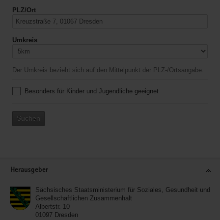
PLZ/Ort
Umkreis
Der Umkreis bezieht sich auf den Mittelpunkt der PLZ-/Ortsangabe.
Besonders für Kinder und Jugendliche geeignet
Suchen
Service
Herausgeber
Sächsisches Staatsministerium für Soziales, Gesundheit und
Gesellschaftlichen Zusammenhalt
Albertstr. 10
01097
Dresden