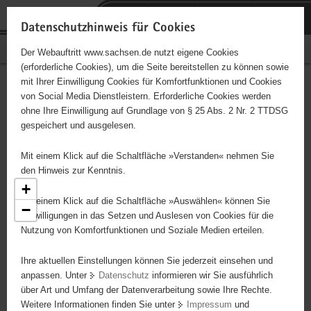
P
Portalübergreifende
o
H
Navigation
Datenschutzhinweis für Cookies
r
a
S
Bürgerschaftliches Engagement
Der Webauftritt www.sachsen.de nutzt eigene Cookies
t
u
e
(erforderliche Cookies), um die Seite bereitstellen zu können sowie
a
p
r
mit Ihrer Einwilligung Cookies für Komfortfunktionen und Cookies
l
t
v
Engagementbörse
Hauptinhalt
von Social Media Dienstleistern. Erforderliche Cookies werden
ü
i
i
ohne Ihre Einwilligung auf Grundlage von § 25 Abs. 2 Nr. 2 TTDSG
b
n
c
gespeichert und ausgelesen.
e
h
e
Ergebnisse als Liste anzeigen
r
a
Mit einem Klick auf die Schaltfläche »Verstanden« nehmen Sie
g
l
den Hinweis zur Kenntnis.
r
t
+
e
Mit einem Klick auf die Schaltfläche »Auswählen« können Sie
−
i
Einwilligungen in das Setzen und Auslesen von Cookies für die
Nutzung von Komfortfunktionen und Soziale Medien erteilen.
f
e
Ihre aktuellen Einstellungen können Sie jederzeit einsehen und
n
anpassen. Unter
Datenschutz
informieren wir Sie ausführlich
d
über Art und Umfang der Datenverarbeitung sowie Ihre Rechte.
6
e
5
Weitere Informationen finden Sie unter
Impressum
und
N