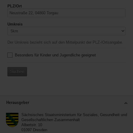
PLZ/Ort
Umkreis
Der Umkreis bezieht sich auf den Mittelpunkt der PLZ-/Ortsangabe.
Besonders für Kinder und Jugendliche geeignet
Suchen
Service
Herausgeber
Sächsisches Staatsministerium für Soziales, Gesundheit und
Gesellschaftlichen Zusammenhalt
Albertstr. 10
01097
Dresden