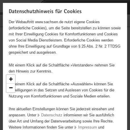
P
Portalübergreifende
o
H
Navigation
Datenschutzhinweis für Cookies
r
a
S
Bürgerschaftliches Engagement
Der Webauftritt www.sachsen.de nutzt eigene Cookies
t
u
e
(erforderliche Cookies), um die Seite bereitstellen zu können sowie
a
p
r
mit Ihrer Einwilligung Cookies für Komfortfunktionen und Cookies
l
t
v
Engagementbörse
Hauptinhalt
von Social Media Dienstleistern. Erforderliche Cookies werden
ü
i
i
ohne Ihre Einwilligung auf Grundlage von § 25 Abs. 2 Nr. 2 TTDSG
b
n
c
gespeichert und ausgelesen.
e
h
e
Ergebnisse als Liste anzeigen
r
a
Mit einem Klick auf die Schaltfläche »Verstanden« nehmen Sie
g
l
den Hinweis zur Kenntnis.
r
t
+
e
Mit einem Klick auf die Schaltfläche »Auswählen« können Sie
−
i
Einwilligungen in das Setzen und Auslesen von Cookies für die
Nutzung von Komfortfunktionen und Soziale Medien erteilen.
f
e
5
Ihre aktuellen Einstellungen können Sie jederzeit einsehen und
7
n
anpassen. Unter
Datenschutz
informieren wir Sie ausführlich
23
d
über Art und Umfang der Datenverarbeitung sowie Ihre Rechte.
25
e
Weitere Informationen finden Sie unter
Impressum
und
N