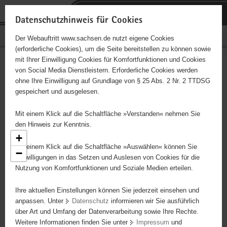
P
Portalübergreifende
o
H
Navigation
Datenschutzhinweis für Cookies
r
a
S
Bürgerschaftliches Engagement
Der Webauftritt www.sachsen.de nutzt eigene Cookies
t
u
e
(erforderliche Cookies), um die Seite bereitstellen zu können sowie
a
p
r
mit Ihrer Einwilligung Cookies für Komfortfunktionen und Cookies
l
t
v
Engagementbörse
Hauptinhalt
von Social Media Dienstleistern. Erforderliche Cookies werden
ü
i
i
ohne Ihre Einwilligung auf Grundlage von § 25 Abs. 2 Nr. 2 TTDSG
b
n
c
gespeichert und ausgelesen.
e
h
e
Ergebnisse als Liste anzeigen
r
a
Mit einem Klick auf die Schaltfläche »Verstanden« nehmen Sie
g
l
den Hinweis zur Kenntnis.
r
t
+
e
Mit einem Klick auf die Schaltfläche »Auswählen« können Sie
−
i
Einwilligungen in das Setzen und Auslesen von Cookies für die
Nutzung von Komfortfunktionen und Soziale Medien erteilen.
f
e
5
Ihre aktuellen Einstellungen können Sie jederzeit einsehen und
7
n
anpassen. Unter
Datenschutz
informieren wir Sie ausführlich
23
d
über Art und Umfang der Datenverarbeitung sowie Ihre Rechte.
25
e
Weitere Informationen finden Sie unter
Impressum
und
N