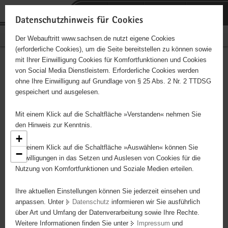
P
Portalübergreifende
o
H
Navigation
Datenschutzhinweis für Cookies
r
a
S
Bürgerschaftliches Engagement
Der Webauftritt www.sachsen.de nutzt eigene Cookies
t
u
e
(erforderliche Cookies), um die Seite bereitstellen zu können sowie
a
p
r
mit Ihrer Einwilligung Cookies für Komfortfunktionen und Cookies
l
t
v
Engagementbörse
Hauptinhalt
von Social Media Dienstleistern. Erforderliche Cookies werden
ü
i
i
ohne Ihre Einwilligung auf Grundlage von § 25 Abs. 2 Nr. 2 TTDSG
b
n
c
gespeichert und ausgelesen.
e
h
e
Ergebnisse als Liste anzeigen
r
a
Mit einem Klick auf die Schaltfläche »Verstanden« nehmen Sie
g
l
den Hinweis zur Kenntnis.
r
t
+
e
Mit einem Klick auf die Schaltfläche »Auswählen« können Sie
−
i
Einwilligungen in das Setzen und Auslesen von Cookies für die
Nutzung von Komfortfunktionen und Soziale Medien erteilen.
f
e
5
Ihre aktuellen Einstellungen können Sie jederzeit einsehen und
7
n
anpassen. Unter
Datenschutz
informieren wir Sie ausführlich
23
d
über Art und Umfang der Datenverarbeitung sowie Ihre Rechte.
25
e
Weitere Informationen finden Sie unter
Impressum
und
N