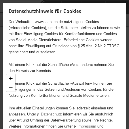
P
Portalübergreifende
o
H
Navigation
Datenschutzhinweis für Cookies
r
a
S
Bürgerschaftliches Engagement
Der Webauftritt www.sachsen.de nutzt eigene Cookies
t
u
e
(erforderliche Cookies), um die Seite bereitstellen zu können sowie
a
p
r
mit Ihrer Einwilligung Cookies für Komfortfunktionen und Cookies
l
t
v
Engagementbörse
Hauptinhalt
von Social Media Dienstleistern. Erforderliche Cookies werden
ü
i
i
ohne Ihre Einwilligung auf Grundlage von § 25 Abs. 2 Nr. 2 TTDSG
b
n
c
gespeichert und ausgelesen.
e
h
e
Ergebnisse als Liste anzeigen
r
a
Mit einem Klick auf die Schaltfläche »Verstanden« nehmen Sie
g
l
den Hinweis zur Kenntnis.
r
t
+
e
Mit einem Klick auf die Schaltfläche »Auswählen« können Sie
−
i
Einwilligungen in das Setzen und Auslesen von Cookies für die
Nutzung von Komfortfunktionen und Soziale Medien erteilen.
f
e
5
Ihre aktuellen Einstellungen können Sie jederzeit einsehen und
7
n
anpassen. Unter
Datenschutz
informieren wir Sie ausführlich
23
d
über Art und Umfang der Datenverarbeitung sowie Ihre Rechte.
25
e
Weitere Informationen finden Sie unter
Impressum
und
N