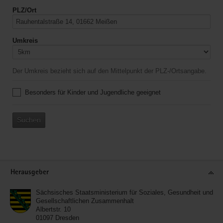
PLZ/Ort
Umkreis
Der Umkreis bezieht sich auf den Mittelpunkt der PLZ-/Ortsangabe.
Besonders für Kinder und Jugendliche geeignet
Suchen
Service
Herausgeber
Sächsisches Staatsministerium für Soziales, Gesundheit und
Gesellschaftlichen Zusammenhalt
Albertstr. 10
01097
Dresden