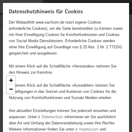
P
Portalübergreifende
o
H
Navigation
Datenschutzhinweis für Cookies
r
a
S
Bürgerschaftliches Engagement
Der Webauftritt www.sachsen.de nutzt eigene Cookies
t
u
e
(erforderliche Cookies), um die Seite bereitstellen zu können sowie
a
p
r
mit Ihrer Einwilligung Cookies für Komfortfunktionen und Cookies
l
t
v
Engagementbörse
Hauptinhalt
von Social Media Dienstleistern. Erforderliche Cookies werden
ü
i
i
ohne Ihre Einwilligung auf Grundlage von § 25 Abs. 2 Nr. 2 TTDSG
b
n
c
gespeichert und ausgelesen.
e
h
e
Ergebnisse als Liste anzeigen
r
a
Mit einem Klick auf die Schaltfläche »Verstanden« nehmen Sie
g
l
den Hinweis zur Kenntnis.
r
t
+
e
Mit einem Klick auf die Schaltfläche »Auswählen« können Sie
−
i
Einwilligungen in das Setzen und Auslesen von Cookies für die
3
Nutzung von Komfortfunktionen und Soziale Medien erteilen.
f
e
Ihre aktuellen Einstellungen können Sie jederzeit einsehen und
n
anpassen. Unter
Datenschutz
informieren wir Sie ausführlich
d
über Art und Umfang der Datenverarbeitung sowie Ihre Rechte.
e
2
3
Weitere Informationen finden Sie unter
Impressum
und
N