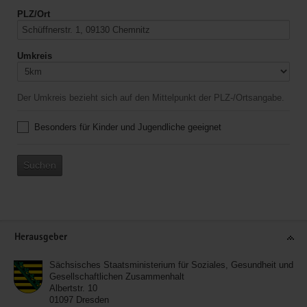
PLZ/Ort
Umkreis
Der Umkreis bezieht sich auf den Mittelpunkt der PLZ-/Ortsangabe.
Besonders für Kinder und Jugendliche geeignet
Suchen
Service
Herausgeber
Sächsisches Staatsministerium für Soziales, Gesundheit und
Gesellschaftlichen Zusammenhalt
Albertstr. 10
01097
Dresden