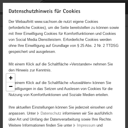
P
Portalübergreifende
o
H
Navigation
Datenschutzhinweis für Cookies
r
a
S
Bürgerschaftliches Engagement
Der Webauftritt www.sachsen.de nutzt eigene Cookies
t
u
e
(erforderliche Cookies), um die Seite bereitstellen zu können sowie
a
p
r
mit Ihrer Einwilligung Cookies für Komfortfunktionen und Cookies
l
t
v
Engagementbörse
Hauptinhalt
von Social Media Dienstleistern. Erforderliche Cookies werden
ü
i
i
ohne Ihre Einwilligung auf Grundlage von § 25 Abs. 2 Nr. 2 TTDSG
b
n
c
gespeichert und ausgelesen.
e
h
e
Ergebnisse als Liste anzeigen
r
a
Mit einem Klick auf die Schaltfläche »Verstanden« nehmen Sie
g
l
den Hinweis zur Kenntnis.
r
t
+
e
Mit einem Klick auf die Schaltfläche »Auswählen« können Sie
−
i
Einwilligungen in das Setzen und Auslesen von Cookies für die
7
Nutzung von Komfortfunktionen und Soziale Medien erteilen.
f
4
e
Ihre aktuellen Einstellungen können Sie jederzeit einsehen und
n
7
3
4
anpassen. Unter
Datenschutz
informieren wir Sie ausführlich
d
7
über Art und Umfang der Datenverarbeitung sowie Ihre Rechte.
e
47
5
Weitere Informationen finden Sie unter
Impressum
und
N