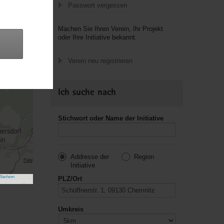
Passwort vergessen
Machen Sie Ihren Verein, Ihr Projekt
oder Ihre Initiative bekannt.
Verein neu registrieren
Ich suche nach
Stichwort oder Name der Initiative
Addresse der
Region
Initiative
 Sachsen
PLZ/Ort
Umkreis