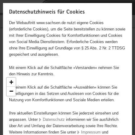
P
Portalübergreifende
o
H
Navigation
Datenschutzhinweis für Cookies
r
a
S
Bürgerschaftliches Engagement
Der Webauftritt www.sachsen.de nutzt eigene Cookies
t
u
e
(erforderliche Cookies), um die Seite bereitstellen zu können sowie
a
p
r
mit Ihrer Einwilligung Cookies für Komfortfunktionen und Cookies
l
t
v
Engagementbörse
Hauptinhalt
von Social Media Dienstleistern. Erforderliche Cookies werden
ü
i
i
ohne Ihre Einwilligung auf Grundlage von § 25 Abs. 2 Nr. 2 TTDSG
b
n
c
gespeichert und ausgelesen.
e
h
e
Ergebnisse als Liste anzeigen
r
a
Mit einem Klick auf die Schaltfläche »Verstanden« nehmen Sie
g
l
den Hinweis zur Kenntnis.
r
t
+
e
Mit einem Klick auf die Schaltfläche »Auswählen« können Sie
−
7
i
Einwilligungen in das Setzen und Auslesen von Cookies für die
4
Nutzung von Komfortfunktionen und Soziale Medien erteilen.
f
21
3
e
2
Ihre aktuellen Einstellungen können Sie jederzeit einsehen und
n
anpassen. Unter
Datenschutz
informieren wir Sie ausführlich
d
68
8
4
über Art und Umfang der Datenverarbeitung sowie Ihre Rechte.
e
Weitere Informationen finden Sie unter
Impressum
und
66
N