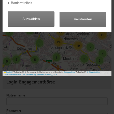
4
Barrierefreiheit
.
28
a
v
123
68
5
7
13
14
i
Auswählen
Verstanden
g
15
23
a
9
31
7
11
t
i
24
6
19
o
9
n
5
8
6
2
5
2
5
Leaflet
|
WebAtlasDE © Bundesamt für Kartographie und Geodäsie,
Datenquellen
, WebAtlasSN
© Staatsbetrieb
Geobasisinformation und Vermessung Sachsen (GeoSN), 2016
Weitere
Login Engagementbörse
Informationen
Nutzername
Passwort