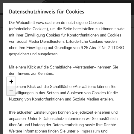
P
Portalübergreifende
o
H
Navigation
Datenschutzhinweis für Cookies
r
a
S
Bürgerschaftliches Engagement
Der Webauftritt www.sachsen.de nutzt eigene Cookies
t
u
e
(erforderliche Cookies), um die Seite bereitstellen zu können sowie
a
p
r
mit Ihrer Einwilligung Cookies für Komfortfunktionen und Cookies
l
t
v
Engagementbörse
Hauptinhalt
von Social Media Dienstleistern. Erforderliche Cookies werden
ü
i
i
ohne Ihre Einwilligung auf Grundlage von § 25 Abs. 2 Nr. 2 TTDSG
b
n
c
gespeichert und ausgelesen.
e
h
e
Ergebnisse als Liste anzeigen
r
a
Mit einem Klick auf die Schaltfläche »Verstanden« nehmen Sie
g
l
den Hinweis zur Kenntnis.
r
t
+
e
Mit einem Klick auf die Schaltfläche »Auswählen« können Sie
−
i
Einwilligungen in das Setzen und Auslesen von Cookies für die
Nutzung von Komfortfunktionen und Soziale Medien erteilen.
f
e
Ihre aktuellen Einstellungen können Sie jederzeit einsehen und
n
anpassen. Unter
Datenschutz
informieren wir Sie ausführlich
d
über Art und Umfang der Datenverarbeitung sowie Ihre Rechte.
e
Weitere Informationen finden Sie unter
Impressum
und
N