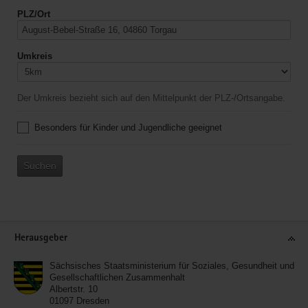
PLZ/Ort
Umkreis
Der Umkreis bezieht sich auf den Mittelpunkt der PLZ-/Ortsangabe.
Besonders für Kinder und Jugendliche geeignet
Suchen
Service
Herausgeber
Sächsisches Staatsministerium für Soziales, Gesundheit und
Gesellschaftlichen Zusammenhalt
Albertstr. 10
01097
Dresden