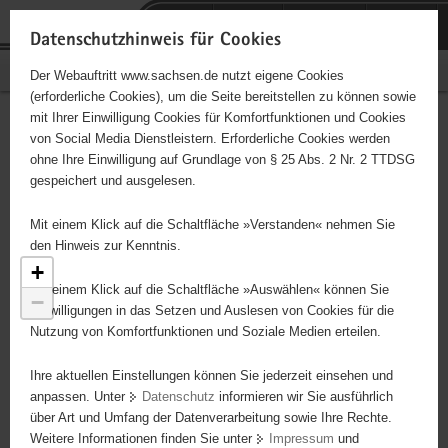
P
Portalübergreifende
o
H
Navigation
Datenschutzhinweis für Cookies
r
a
S
Bürgerschaftliches Engagement
Der Webauftritt www.sachsen.de nutzt eigene Cookies
t
u
e
(erforderliche Cookies), um die Seite bereitstellen zu können sowie
a
p
r
mit Ihrer Einwilligung Cookies für Komfortfunktionen und Cookies
l
t
v
Engagementbörse
Hauptinhalt
von Social Media Dienstleistern. Erforderliche Cookies werden
ü
i
i
ohne Ihre Einwilligung auf Grundlage von § 25 Abs. 2 Nr. 2 TTDSG
b
n
c
gespeichert und ausgelesen.
e
h
e
Ergebnisse als Liste anzeigen
r
a
Mit einem Klick auf die Schaltfläche »Verstanden« nehmen Sie
g
l
den Hinweis zur Kenntnis.
r
t
+
e
Mit einem Klick auf die Schaltfläche »Auswählen« können Sie
−
i
Einwilligungen in das Setzen und Auslesen von Cookies für die
Nutzung von Komfortfunktionen und Soziale Medien erteilen.
f
e
Ihre aktuellen Einstellungen können Sie jederzeit einsehen und
n
anpassen. Unter
Datenschutz
informieren wir Sie ausführlich
d
über Art und Umfang der Datenverarbeitung sowie Ihre Rechte.
e
Weitere Informationen finden Sie unter
Impressum
und
N