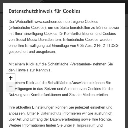
P
Portalübergreifende
o
H
Navigation
Datenschutzhinweis für Cookies
r
a
S
Bürgerschaftliches Engagement
Der Webauftritt www.sachsen.de nutzt eigene Cookies
t
u
e
(erforderliche Cookies), um die Seite bereitstellen zu können sowie
a
p
r
mit Ihrer Einwilligung Cookies für Komfortfunktionen und Cookies
l
t
v
Engagementbörse
Hauptinhalt
von Social Media Dienstleistern. Erforderliche Cookies werden
ü
i
i
ohne Ihre Einwilligung auf Grundlage von § 25 Abs. 2 Nr. 2 TTDSG
b
n
c
gespeichert und ausgelesen.
e
h
e
Ergebnisse als Liste anzeigen
r
a
Mit einem Klick auf die Schaltfläche »Verstanden« nehmen Sie
g
l
den Hinweis zur Kenntnis.
r
t
+
e
Mit einem Klick auf die Schaltfläche »Auswählen« können Sie
−
i
Einwilligungen in das Setzen und Auslesen von Cookies für die
Nutzung von Komfortfunktionen und Soziale Medien erteilen.
f
e
Ihre aktuellen Einstellungen können Sie jederzeit einsehen und
n
anpassen. Unter
Datenschutz
informieren wir Sie ausführlich
d
über Art und Umfang der Datenverarbeitung sowie Ihre Rechte.
e
Weitere Informationen finden Sie unter
Impressum
und
N