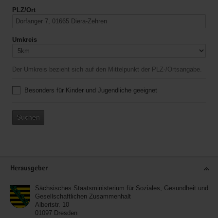
PLZ/Ort
Umkreis
Der Umkreis bezieht sich auf den Mittelpunkt der PLZ-/Ortsangabe.
Besonders für Kinder und Jugendliche geeignet
Suchen
Service
Herausgeber
Sächsisches Staatsministerium für Soziales, Gesundheit und
Gesellschaftlichen Zusammenhalt
Albertstr. 10
01097
Dresden