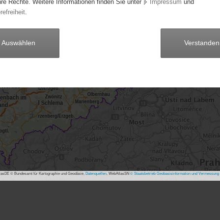
hre Rechte. Weitere Informationen finden Sie unter
Impressum
und
refreiheit
.
Auswählen
Verstanden
asDE © Bundesamt für Kartographie und Geodäsie,
Datenquellen
, WebAtlasSN
© Staatsbetrieb Geobasisinformation und Vermessung