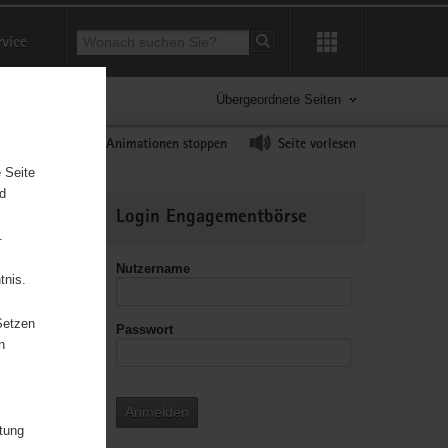
Suchbegriff
rvice
Suche starten
Übergeordnete Seiten
ast erhöhen
Animationen stoppen
Seite vorlesen
 Seite
nd
Weitere
Login Engagementbörse
Informationen
.
Nutzername
tnis.
Setzen
Passwort
n
Anmelden
itung