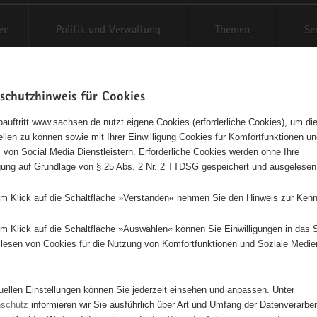
en
Politik und Verwaltung
Themen
Se
schutzhinweis für Cookies
Schriftgröße anpassen
Kontr
auftritt www.sachsen.de nutzt eigene Cookies (erforderliche Cookies), um die
tellen zu können sowie mit Ihrer Einwilligung Cookies für Komfortfunktionen u
agementbörse
t
 von Social Media Dienstleistern. Erforderliche Cookies werden ohne Ihre
igung auf Grundlage von § 25 Abs. 2 Nr. 2 TTDSG gespeichert und ausgelesen
sse als Liste anzeigen
em Klick auf die Schaltfläche »Verstanden« nehmen Sie den Hinweis zur Kenn
em Klick auf die Schaltfläche »Auswählen« können Sie Einwilligungen in das 
lesen von Cookies für die Nutzung von Komfortfunktionen und Soziale Medie
tuellen Einstellungen können Sie jederzeit einsehen und anpassen. Unter
nschutz
informieren wir Sie ausführlich über Art und Umfang der Datenverarbe