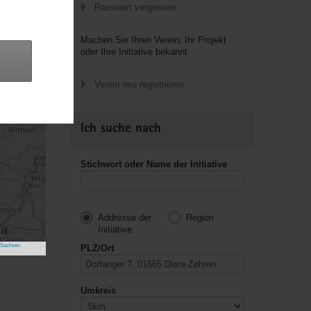
Passwort vergessen
Machen Sie Ihren Verein, Ihr Projekt
oder Ihre Initiative bekannt.
Verein neu registrieren
Ich suche nach
Stichwort oder Name der Initiative
Addresse der
Region
Initiative
 Sachsen
PLZ/Ort
Umkreis