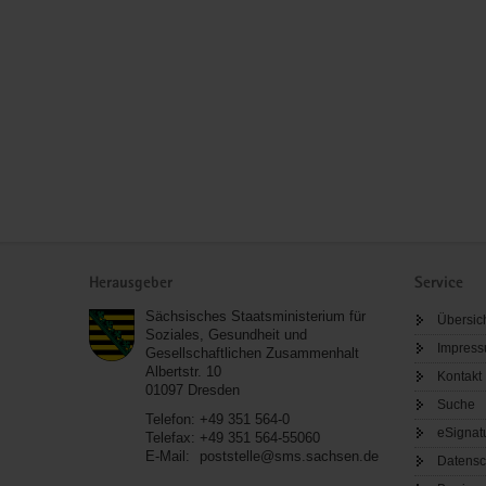
Service
Herausgeber
Service
Sächsisches Staatsministerium für
Übersic
Soziales, Gesundheit und
Impres
Gesellschaftlichen Zusammenhalt
Albertstr. 10
Kontakt
01097
Dresden
Suche
Telefon:
+49 351 564-0
eSignat
Telefax:
+49 351 564-55060
E-Mail:
poststelle@sms.sachsen.de
Datensc