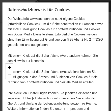
P
Portalübergreifende
o
H
Navigation
Datenschutzhinweis für Cookies
r
a
S
Bürgerschaftliches Engagement
Der Webauftritt www.sachsen.de nutzt eigene Cookies
t
u
e
(erforderliche Cookies), um die Seite bereitstellen zu können sowie
a
p
r
mit Ihrer Einwilligung Cookies für Komfortfunktionen und Cookies
l
t
v
Engagementbörse
Hauptinhalt
von Social Media Dienstleistern. Erforderliche Cookies werden
ü
i
i
ohne Ihre Einwilligung auf Grundlage von § 25 Abs. 2 Nr. 2 TTDSG
b
n
c
gespeichert und ausgelesen.
e
h
e
Ergebnisse als Liste anzeigen
r
a
Mit einem Klick auf die Schaltfläche »Verstanden« nehmen Sie
g
l
den Hinweis zur Kenntnis.
r
t
+
e
Mit einem Klick auf die Schaltfläche »Auswählen« können Sie
−
i
Einwilligungen in das Setzen und Auslesen von Cookies für die
Nutzung von Komfortfunktionen und Soziale Medien erteilen.
f
e
Ihre aktuellen Einstellungen können Sie jederzeit einsehen und
n
anpassen. Unter
Datenschutz
informieren wir Sie ausführlich
d
über Art und Umfang der Datenverarbeitung sowie Ihre Rechte.
e
Weitere Informationen finden Sie unter
Impressum
und
N