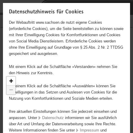
P
Portalübergreifende
o
H
Navigation
Datenschutzhinweis für Cookies
r
a
S
Bürgerschaftliches Engagement
Der Webauftritt www.sachsen.de nutzt eigene Cookies
t
u
e
(erforderliche Cookies), um die Seite bereitstellen zu können sowie
a
p
r
mit Ihrer Einwilligung Cookies für Komfortfunktionen und Cookies
l
t
v
Engagementbörse
Hauptinhalt
von Social Media Dienstleistern. Erforderliche Cookies werden
ü
i
i
ohne Ihre Einwilligung auf Grundlage von § 25 Abs. 2 Nr. 2 TTDSG
b
n
c
gespeichert und ausgelesen.
e
h
e
Ergebnisse als Liste anzeigen
r
a
Mit einem Klick auf die Schaltfläche »Verstanden« nehmen Sie
g
l
den Hinweis zur Kenntnis.
r
t
+
e
Mit einem Klick auf die Schaltfläche »Auswählen« können Sie
−
i
Einwilligungen in das Setzen und Auslesen von Cookies für die
Nutzung von Komfortfunktionen und Soziale Medien erteilen.
f
e
Ihre aktuellen Einstellungen können Sie jederzeit einsehen und
n
anpassen. Unter
Datenschutz
informieren wir Sie ausführlich
d
über Art und Umfang der Datenverarbeitung sowie Ihre Rechte.
e
Weitere Informationen finden Sie unter
Impressum
und
N