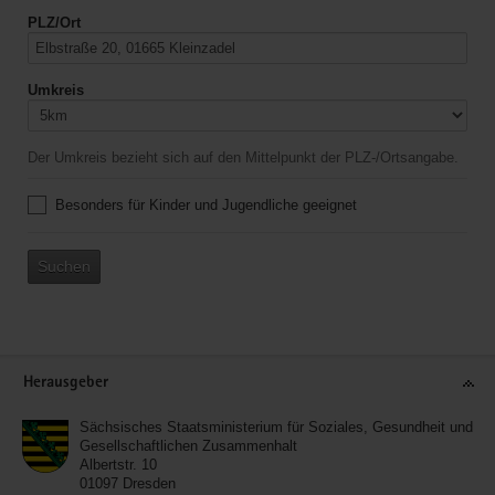
PLZ/Ort
Umkreis
Der Umkreis bezieht sich auf den Mittelpunkt der PLZ-/Ortsangabe.
Besonders für Kinder und Jugendliche geeignet
Suchen
Service
Herausgeber
Sächsisches Staatsministerium für Soziales, Gesundheit und
Gesellschaftlichen Zusammenhalt
Albertstr. 10
01097
Dresden