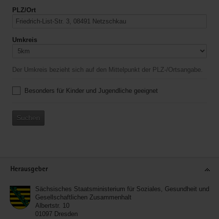
PLZ/Ort
Umkreis
Der Umkreis bezieht sich auf den Mittelpunkt der PLZ-/Ortsangabe.
Besonders für Kinder und Jugendliche geeignet
Suchen
Service
Herausgeber
Sächsisches Staatsministerium für Soziales, Gesundheit und
Gesellschaftlichen Zusammenhalt
Albertstr. 10
01097
Dresden