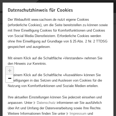
P
Portalübergreifende
o
H
Navigation
Datenschutzhinweis für Cookies
r
a
S
Bürgerschaftliches Engagement
Der Webauftritt www.sachsen.de nutzt eigene Cookies
t
u
e
(erforderliche Cookies), um die Seite bereitstellen zu können sowie
a
p
r
mit Ihrer Einwilligung Cookies für Komfortfunktionen und Cookies
l
t
v
Engagementbörse
Hauptinhalt
von Social Media Dienstleistern. Erforderliche Cookies werden
ü
i
i
ohne Ihre Einwilligung auf Grundlage von § 25 Abs. 2 Nr. 2 TTDSG
b
n
c
gespeichert und ausgelesen.
e
h
e
Ergebnisse als Liste anzeigen
r
a
Mit einem Klick auf die Schaltfläche »Verstanden« nehmen Sie
g
l
den Hinweis zur Kenntnis.
r
t
+
e
Mit einem Klick auf die Schaltfläche »Auswählen« können Sie
−
i
Einwilligungen in das Setzen und Auslesen von Cookies für die
Nutzung von Komfortfunktionen und Soziale Medien erteilen.
f
e
Ihre aktuellen Einstellungen können Sie jederzeit einsehen und
n
anpassen. Unter
Datenschutz
informieren wir Sie ausführlich
d
über Art und Umfang der Datenverarbeitung sowie Ihre Rechte.
e
Weitere Informationen finden Sie unter
Impressum
und
8
N