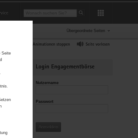
Suchbegriff
rvice
Suche starten
Übergeordnete Seiten
ast erhöhen
Animationen stoppen
Seite vorlesen
 Seite
nd
Weitere
Login Engagementbörse
Informationen
.
Nutzername
tnis.
Setzen
Passwort
n
Anmelden
itung