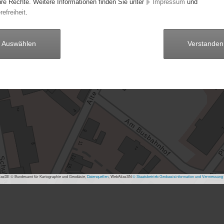
hre Rechte. Weitere Informationen finden Sie unter
Impressum
und
refreiheit
.
Auswählen
Verstanden
asDE © Bundesamt für Kartographie und Geodäsie,
Datenquellen
, WebAtlasSN
© Staatsbetrieb Geobasisinformation und Vermessung