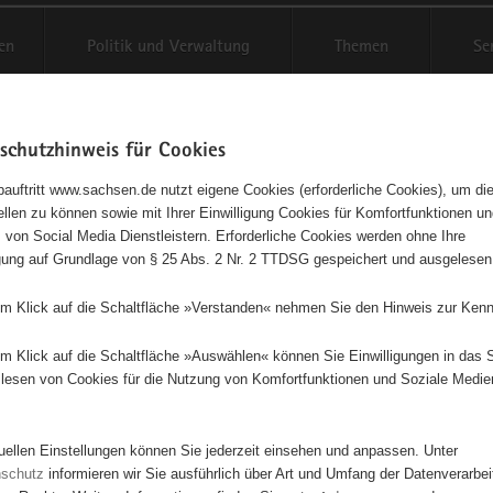
en
Politik und Verwaltung
Themen
Se
schutzhinweis für Cookies
Schriftgröße anpassen
Kontr
auftritt www.sachsen.de nutzt eigene Cookies (erforderliche Cookies), um die
tellen zu können sowie mit Ihrer Einwilligung Cookies für Komfortfunktionen u
agementbörse
t
 von Social Media Dienstleistern. Erforderliche Cookies werden ohne Ihre
igung auf Grundlage von § 25 Abs. 2 Nr. 2 TTDSG gespeichert und ausgelesen
sse als Liste anzeigen
em Klick auf die Schaltfläche »Verstanden« nehmen Sie den Hinweis zur Kenn
em Klick auf die Schaltfläche »Auswählen« können Sie Einwilligungen in das 
lesen von Cookies für die Nutzung von Komfortfunktionen und Soziale Medie
tuellen Einstellungen können Sie jederzeit einsehen und anpassen. Unter
nschutz
informieren wir Sie ausführlich über Art und Umfang der Datenverarbe