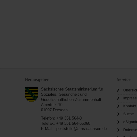
Service
Herausgeber
Service
Sächsisches Staatsministerium für
Übersic
Soziales, Gesundheit und
Impres
Gesellschaftlichen Zusammenhalt
Albertstr. 10
Kontakt
01097
Dresden
Suche
Telefon:
+49 351 564-0
eSignat
Telefax:
+49 351 564-55060
E-Mail:
poststelle@sms.sachsen.de
Datensc