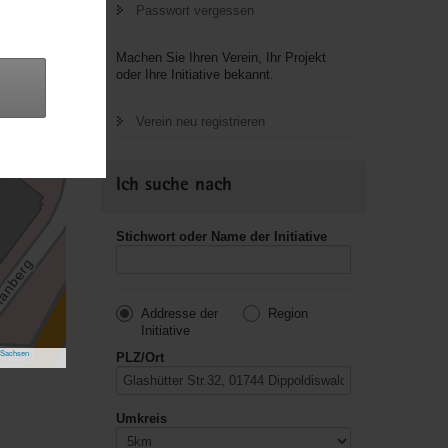
Passwort vergessen
Machen Sie Ihren Verein, Ihr Projekt
oder Ihre Initiative bekannt.
Verein neu registrieren
Ich suche nach
Stichwort oder Name der Initiative
Addresse der
Region
Initiative
 Sachsen
PLZ/Ort
Umkreis