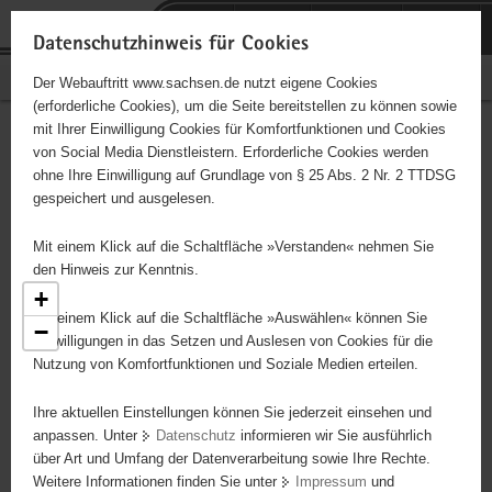
P
Portalübergreifende
o
H
Navigation
Datenschutzhinweis für Cookies
r
a
S
Bürgerschaftliches Engagement
Der Webauftritt www.sachsen.de nutzt eigene Cookies
t
u
e
(erforderliche Cookies), um die Seite bereitstellen zu können sowie
a
p
r
mit Ihrer Einwilligung Cookies für Komfortfunktionen und Cookies
l
t
v
Engagementbörse
Hauptinhalt
von Social Media Dienstleistern. Erforderliche Cookies werden
ü
i
i
ohne Ihre Einwilligung auf Grundlage von § 25 Abs. 2 Nr. 2 TTDSG
b
n
c
gespeichert und ausgelesen.
e
h
e
Ergebnisse als Liste anzeigen
r
a
Mit einem Klick auf die Schaltfläche »Verstanden« nehmen Sie
g
l
den Hinweis zur Kenntnis.
r
t
+
e
Mit einem Klick auf die Schaltfläche »Auswählen« können Sie
−
i
Einwilligungen in das Setzen und Auslesen von Cookies für die
Nutzung von Komfortfunktionen und Soziale Medien erteilen.
f
e
2
Ihre aktuellen Einstellungen können Sie jederzeit einsehen und
n
anpassen. Unter
Datenschutz
informieren wir Sie ausführlich
d
über Art und Umfang der Datenverarbeitung sowie Ihre Rechte.
e
Weitere Informationen finden Sie unter
Impressum
und
N