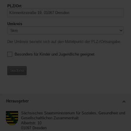
PLZ/Ort
Umkreis
Der Umkreis bezieht sich auf den Mittelpunkt der PLZ-/Ortsangabe.
Besonders für Kinder und Jugendliche geeignet
Suchen
Service
Herausgeber
Sächsisches Staatsministerium für Soziales, Gesundheit und
Gesellschaftlichen Zusammenhalt
Albertstr. 10
01097
Dresden