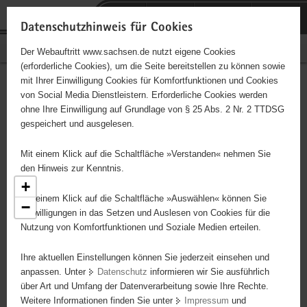
P
Portalübergreifende
o
H
Navigation
Datenschutzhinweis für Cookies
r
a
S
Bürgerschaftliches Engagement
Der Webauftritt www.sachsen.de nutzt eigene Cookies
t
u
e
(erforderliche Cookies), um die Seite bereitstellen zu können sowie
a
p
r
mit Ihrer Einwilligung Cookies für Komfortfunktionen und Cookies
l
t
v
Engagementbörse
Hauptinhalt
von Social Media Dienstleistern. Erforderliche Cookies werden
ü
i
i
ohne Ihre Einwilligung auf Grundlage von § 25 Abs. 2 Nr. 2 TTDSG
b
n
c
gespeichert und ausgelesen.
e
h
e
Ergebnisse als Liste anzeigen
r
a
Mit einem Klick auf die Schaltfläche »Verstanden« nehmen Sie
g
l
den Hinweis zur Kenntnis.
r
t
+
e
Mit einem Klick auf die Schaltfläche »Auswählen« können Sie
−
i
Einwilligungen in das Setzen und Auslesen von Cookies für die
Nutzung von Komfortfunktionen und Soziale Medien erteilen.
f
e
2
Ihre aktuellen Einstellungen können Sie jederzeit einsehen und
n
anpassen. Unter
Datenschutz
informieren wir Sie ausführlich
d
über Art und Umfang der Datenverarbeitung sowie Ihre Rechte.
e
Weitere Informationen finden Sie unter
Impressum
und
N