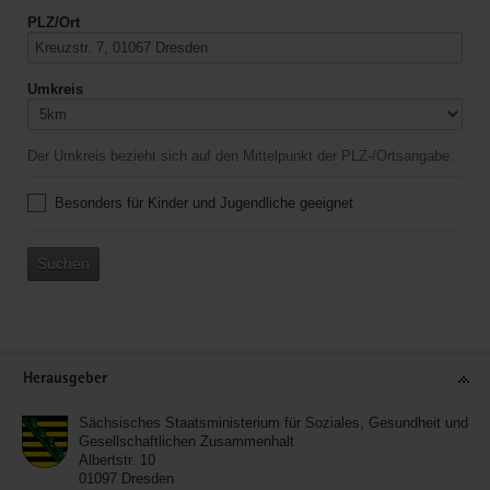
PLZ/Ort
Umkreis
Der Umkreis bezieht sich auf den Mittelpunkt der PLZ-/Ortsangabe.
Besonders für Kinder und Jugendliche geeignet
Suchen
Service
Herausgeber
Sächsisches Staatsministerium für Soziales, Gesundheit und
Gesellschaftlichen Zusammenhalt
Albertstr. 10
01097
Dresden