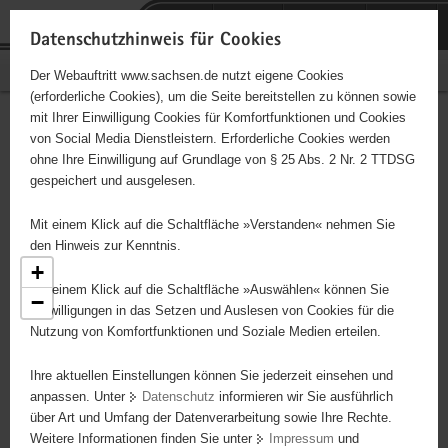
P
Portalübergreifende
o
H
Navigation
Datenschutzhinweis für Cookies
r
a
S
Bürgerschaftliches Engagement
Der Webauftritt www.sachsen.de nutzt eigene Cookies
t
u
e
(erforderliche Cookies), um die Seite bereitstellen zu können sowie
a
p
r
mit Ihrer Einwilligung Cookies für Komfortfunktionen und Cookies
l
t
v
Engagementbörse
Hauptinhalt
von Social Media Dienstleistern. Erforderliche Cookies werden
ü
i
i
ohne Ihre Einwilligung auf Grundlage von § 25 Abs. 2 Nr. 2 TTDSG
b
n
c
gespeichert und ausgelesen.
e
h
e
Ergebnisse als Liste anzeigen
r
a
Mit einem Klick auf die Schaltfläche »Verstanden« nehmen Sie
g
l
den Hinweis zur Kenntnis.
r
t
+
e
Mit einem Klick auf die Schaltfläche »Auswählen« können Sie
−
i
Einwilligungen in das Setzen und Auslesen von Cookies für die
Nutzung von Komfortfunktionen und Soziale Medien erteilen.
f
e
2
Ihre aktuellen Einstellungen können Sie jederzeit einsehen und
n
anpassen. Unter
Datenschutz
informieren wir Sie ausführlich
d
über Art und Umfang der Datenverarbeitung sowie Ihre Rechte.
e
Weitere Informationen finden Sie unter
Impressum
und
N