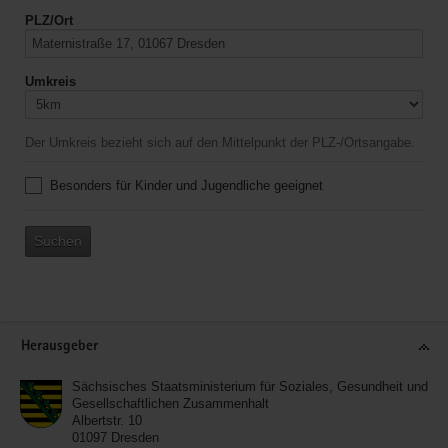
PLZ/Ort
Umkreis
Der Umkreis bezieht sich auf den Mittelpunkt der PLZ-/Ortsangabe.
Besonders für Kinder und Jugendliche geeignet
Suchen
Service
Herausgeber
Sächsisches Staatsministerium für Soziales, Gesundheit und
Gesellschaftlichen Zusammenhalt
Albertstr. 10
01097
Dresden