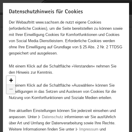
P
Portalübergreifende
o
H
Navigation
Datenschutzhinweis für Cookies
r
a
S
Bürgerschaftliches Engagement
Der Webauftritt www.sachsen.de nutzt eigene Cookies
t
u
e
(erforderliche Cookies), um die Seite bereitstellen zu können sowie
a
p
r
mit Ihrer Einwilligung Cookies für Komfortfunktionen und Cookies
l
t
v
Engagementbörse
Hauptinhalt
von Social Media Dienstleistern. Erforderliche Cookies werden
ü
i
i
ohne Ihre Einwilligung auf Grundlage von § 25 Abs. 2 Nr. 2 TTDSG
b
n
c
gespeichert und ausgelesen.
e
h
e
Ergebnisse als Liste anzeigen
r
a
Mit einem Klick auf die Schaltfläche »Verstanden« nehmen Sie
g
l
den Hinweis zur Kenntnis.
r
t
+
e
Mit einem Klick auf die Schaltfläche »Auswählen« können Sie
−
i
Einwilligungen in das Setzen und Auslesen von Cookies für die
Nutzung von Komfortfunktionen und Soziale Medien erteilen.
f
e
Ihre aktuellen Einstellungen können Sie jederzeit einsehen und
n
anpassen. Unter
Datenschutz
informieren wir Sie ausführlich
d
über Art und Umfang der Datenverarbeitung sowie Ihre Rechte.
e
Weitere Informationen finden Sie unter
Impressum
und
N